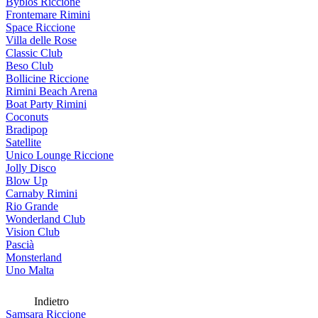
Byblos Riccione
Frontemare Rimini
Space Riccione
Villa delle Rose
Classic Club
Beso Club
Bollicine Riccione
Rimini Beach Arena
Boat Party Rimini
Coconuts
Bradipop
Satellite
Unico Lounge Riccione
Jolly Disco
Blow Up
Carnaby Rimini
Rio Grande
Wonderland Club
Vision Club
Pascià
Monsterland
Uno Malta
Indietro
Samsara Riccione