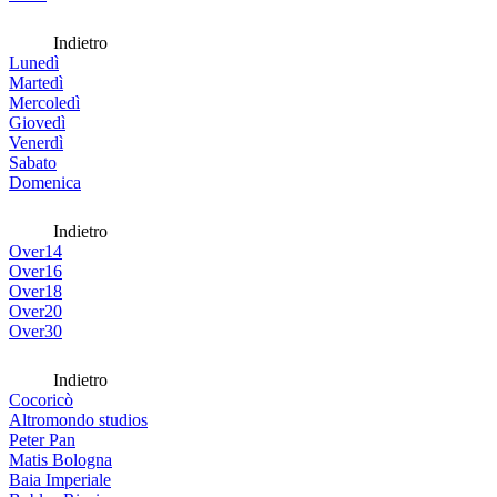
Indietro
Lunedì
Martedì
Mercoledì
Giovedì
Venerdì
Sabato
Domenica
Indietro
Over14
Over16
Over18
Over20
Over30
Indietro
Cocoricò
Altromondo studios
Peter Pan
Matis Bologna
Baia Imperiale