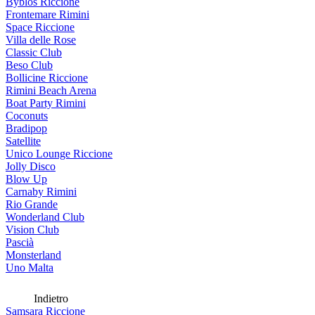
Byblos Riccione
Frontemare Rimini
Space Riccione
Villa delle Rose
Classic Club
Beso Club
Bollicine Riccione
Rimini Beach Arena
Boat Party Rimini
Coconuts
Bradipop
Satellite
Unico Lounge Riccione
Jolly Disco
Blow Up
Carnaby Rimini
Rio Grande
Wonderland Club
Vision Club
Pascià
Monsterland
Uno Malta
Indietro
Samsara Riccione