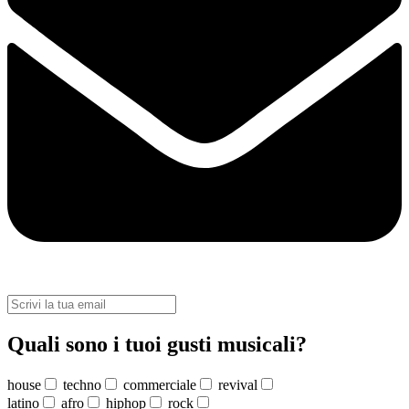
Quali sono i tuoi gusti musicali?
house
techno
commerciale
revival
latino
afro
hiphop
rock