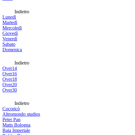
Indietro
Lunedì
Martedì
Mercoledì
Giovedì
Venerdì
Sabato
Domenica
Indietro
Over14
Over16
Over18
Over20
Over30
Indietro
Cocoricò
Altromondo studios
Peter Pan
Matis Bologna
Baia Imperiale