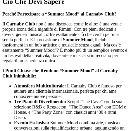
Ciò Che Devi Sapere
Perché Partecipare a “Summer Mood” al Carnaby Club?
Il
Carnaby Club
non è una discoteca come le altre: è una vera e
propria icona della nightlife di Rimini. Con tre piani dedicati a
diversi generi musicali, offre esattamente ciò che cerchi per una
serata perfetta. E in occasione di
Summer Mood
, il club si
trasformerà in un hub artistico e musicale senza eguali. Ma cos’è
esattamente “Summer Mood”? È molto più di un semplice evento: è
un festival della creatività, dove arte e musica si intrecciano per
regalarti un’esperienza unica.
I Punti Chiave che Rendono “Summer Mood” al Carnaby
Club Inimitabile:
Atmosfera Multiculturale:
Il Carnaby Club è famoso per
attirare una clientela internazionale, perfetta per chi ama
conoscere nuove persone.
Tre Piani di Divertimento:
Scopri “The Cave” con la sua
selezione R&B e Reggaeton, “The Dance Area” con EDM e
House, e “The Party Zone” con classici anni ’80 e ritmi
Disco.
Evento Esclusivo:
Summer Mood combina arte, musica e
conversazioni sulla riqualificazione urbana, aggiungendo un