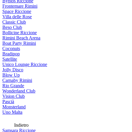
Byblos Riccione
Frontemare Rimini
Space Riccione
Villa delle Rose
Classic Club
Beso Club
Bollicine Riccione
Rimini Beach Arena
Boat Party Rimini
Coconuts
Bradipop
Satellite
Unico Lounge Riccione
Jolly Disco
Blow Up
Carnaby Rimini
Rio Grande
Wonderland Club
Vision Club
Pascià
Monsterland
Uno Malta
Indietro
Samsara Riccione