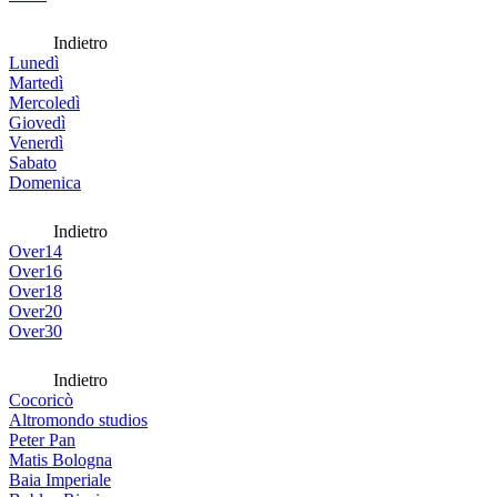
Indietro
Lunedì
Martedì
Mercoledì
Giovedì
Venerdì
Sabato
Domenica
Indietro
Over14
Over16
Over18
Over20
Over30
Indietro
Cocoricò
Altromondo studios
Peter Pan
Matis Bologna
Baia Imperiale