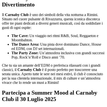
Divertimento
Il
Carnaby Club
è uno dei simboli della vita notturna a Rimini.
Situato nel cuore pulsante di Rivazzurra, questa iconica discoteca
offre tre piani dedicati a diversi generi musicali, così da soddisfare i
gusti di ogni ospite:
The Cave:
Un viaggio nei ritmi R&B, Soul, Reggaeton e
Moombahton.
The Dance Area:
Una pista dove dominano Dance, House
ed EDM, con DJ set internazionali.
The Party Zone:
Un’atmosfera inclusiva con grandi successi
Pop, Rock’n’Roll e Disco anni ’70.
Che tu sia un amante dell’EDM o preferisca rilassarti con i grandi
classici, il
Carnaby Club
è il posto perfetto per trascorrere una
serata unica. Aperto tutte le sere nei mesi estivi, il club è conosciuto
per la sua clientela internazionale, il mix di culture e un’atmosfera
vivace che lo rende un must a Rimini!
Partecipa a Summer Mood al Carnaby
Club il 30 Luglio 2025