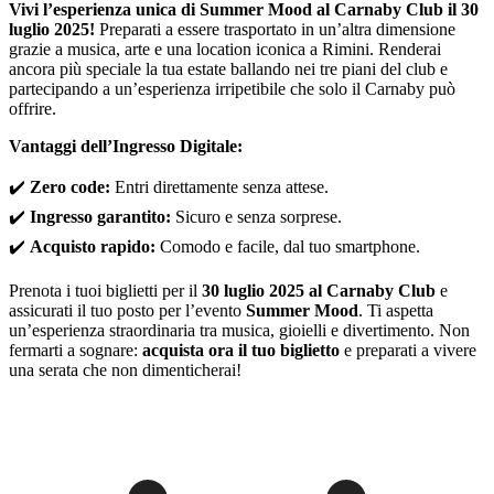
Vivi l’esperienza unica di Summer Mood al Carnaby Club il 30
luglio 2025!
Preparati a essere trasportato in un’altra dimensione
grazie a musica, arte e una location iconica a Rimini. Renderai
ancora più speciale la tua estate ballando nei tre piani del club e
partecipando a un’esperienza irripetibile che solo il Carnaby può
offrire.
Vantaggi dell’Ingresso Digitale:
✔️
Zero code:
Entri direttamente senza attese.
✔️
Ingresso garantito:
Sicuro e senza sorprese.
✔️
Acquisto rapido:
Comodo e facile, dal tuo smartphone.
Prenota i tuoi biglietti per il
30 luglio 2025 al Carnaby Club
e
assicurati il tuo posto per l’evento
Summer Mood
. Ti aspetta
un’esperienza straordinaria tra musica, gioielli e divertimento. Non
fermarti a sognare:
acquista ora il tuo biglietto
e preparati a vivere
una serata che non dimenticherai!