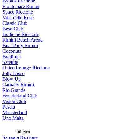
Byblos Riccione
Frontemare Rimini
Space Riccione
Villa delle Rose
Classic Club
Beso Club
Bollicine Riccione
Rimini Beach Arena
Boat Party Rimini
Coconuts
Bradipop
Satellite
Unico Lounge Riccione
Jolly Disco
Blow Up
Carnaby Rimini
Rio Grande
Wonderland Club
Vision Club
Pascià
Monsterland
Uno Malta
Indietro
Samsara Riccione