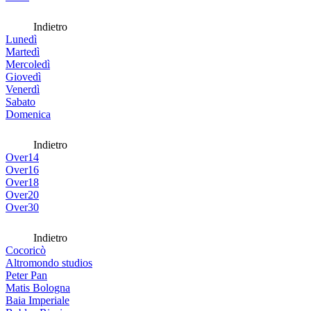
Indietro
Lunedì
Martedì
Mercoledì
Giovedì
Venerdì
Sabato
Domenica
Indietro
Over14
Over16
Over18
Over20
Over30
Indietro
Cocoricò
Altromondo studios
Peter Pan
Matis Bologna
Baia Imperiale