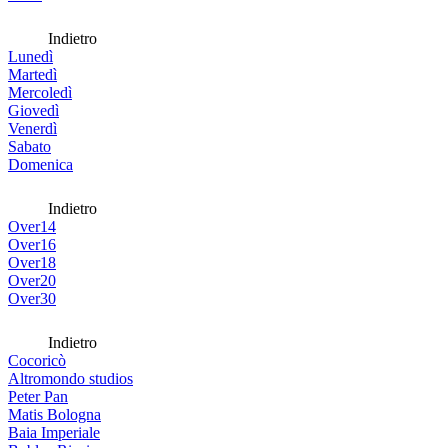
Indietro
Lunedì
Martedì
Mercoledì
Giovedì
Venerdì
Sabato
Domenica
Indietro
Over14
Over16
Over18
Over20
Over30
Indietro
Cocoricò
Altromondo studios
Peter Pan
Matis Bologna
Baia Imperiale