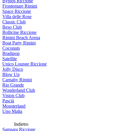
Byblos Riccione
Frontemare Rimini
Space Riccione
Villa delle Rose
Classic Club
Beso Club
Bollicine Riccione
Rimini Beach Arena
Boat Party Rimini
Coconuts
Bradipop
Satellite
Unico Lounge Riccione
Jolly Disco
Blow Up
Carnaby Rimini
Rio Grande
Wonderland Club
Vision Club
Pascià
Monsterland
Uno Malta
Indietro
Samsara Riccione