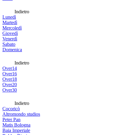
Indietro
Lunedì
Martedì
Mercoledì
Giovedì
Venerdì
Sabato
Domenica
Indietro
Over14
Over16
Over18
Over20
Over30
Indietro
Cocoricò
Altromondo studios
Peter Pan
Matis Bologna
Baia Imperiale