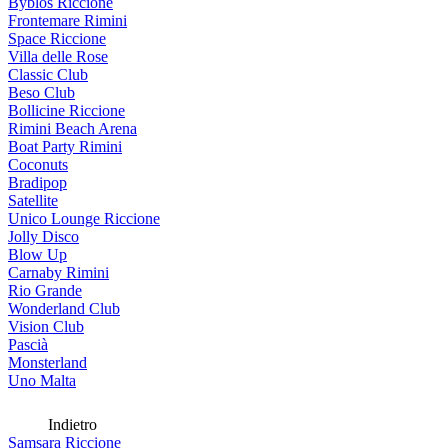
Byblos Riccione
Frontemare Rimini
Space Riccione
Villa delle Rose
Classic Club
Beso Club
Bollicine Riccione
Rimini Beach Arena
Boat Party Rimini
Coconuts
Bradipop
Satellite
Unico Lounge Riccione
Jolly Disco
Blow Up
Carnaby Rimini
Rio Grande
Wonderland Club
Vision Club
Pascià
Monsterland
Uno Malta
Indietro
Samsara Riccione