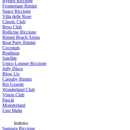
Byblos Riccione
Frontemare Rimini
Space Riccione
Villa delle Rose
Classic Club
Beso Club
Bollicine Riccione
Rimini Beach Arena
Boat Party Rimini
Coconuts
Bradipop
Satellite
Unico Lounge Riccione
Jolly Disco
Blow Up
Carnaby Rimini
Rio Grande
Wonderland Club
Vision Club
Pascià
Monsterland
Uno Malta
Indietro
Samsara Riccione