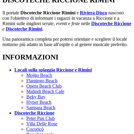
DISCOTECHE RICCIONE RIMINI
Il portale
Discoteche Riccione Rimini
e
Riviera Disco
nascono
con l'obiettivo di informare i ragazzi in vacanza a Riccione e a
Rimini sulle migliori
serate
,
eventi
e
feste
nelle
Discoteche Riccione
e
Discoteche Rimini
.
Una panoramica completa per potersi orientare e scegliere il locale
notturno più adatto in base all'ospite o al genere musicale preferito.
INFORMAZIONI
Locali sulla spiaggia Riccione e Rimini
Mojito Beach
Flamingo Beach
Opera Beach Club
Malindi Beach Cafe
Beky Bay
Hyper Beach
Samsara Beach
Discoteche Riccione
Peter Pan Club
Villa Delle Rose
Cocoricò