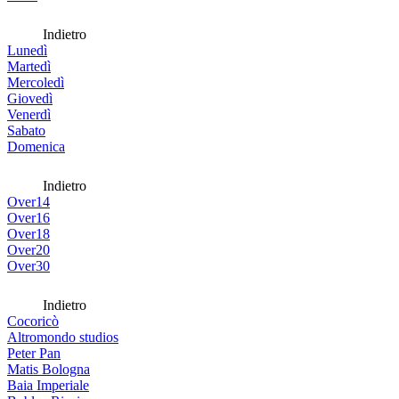
Indietro
Lunedì
Martedì
Mercoledì
Giovedì
Venerdì
Sabato
Domenica
Indietro
Over14
Over16
Over18
Over20
Over30
Indietro
Cocoricò
Altromondo studios
Peter Pan
Matis Bologna
Baia Imperiale