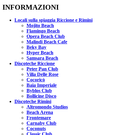
INFORMAZIONI
Locali sulla spiaggia Riccione e Rimini
Mojito Beach
Flamingo Beach
Opera Beach Club
Malindi Beach Cafe
Beky Bay
Hyper Beach
Samsara Beach
Discoteche Riccione
Peter Pan Club
Villa Delle Rose
Cocoricò
Baia Imperiale
Byblos Club
Bollicine Disco
Discoteche Rimini
Altromondo Studios
Beach Arena
Frontemare
Carnaby Club
Coconuts
Classic Club