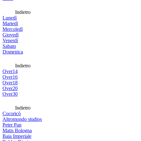
Indietro
Lunedì
Martedì
Mercoledì
Giovedì
Venerdì
Sabato
Domenica
Indietro
Over14
Over16
Over18
Over20
Over30
Indietro
Cocoricò
Altromondo studios
Peter Pan
Matis Bologna
Baia Imperiale