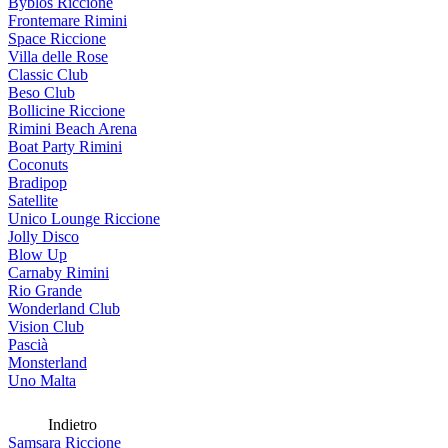
Byblos Riccione
Frontemare Rimini
Space Riccione
Villa delle Rose
Classic Club
Beso Club
Bollicine Riccione
Rimini Beach Arena
Boat Party Rimini
Coconuts
Bradipop
Satellite
Unico Lounge Riccione
Jolly Disco
Blow Up
Carnaby Rimini
Rio Grande
Wonderland Club
Vision Club
Pascià
Monsterland
Uno Malta
Indietro
Samsara Riccione