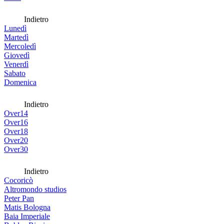
Indietro
Lunedì
Martedì
Mercoledì
Giovedì
Venerdì
Sabato
Domenica
Indietro
Over14
Over16
Over18
Over20
Over30
Indietro
Cocoricò
Altromondo studios
Peter Pan
Matis Bologna
Baia Imperiale