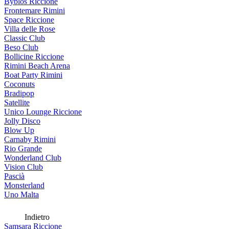
Byblos Riccione
Frontemare Rimini
Space Riccione
Villa delle Rose
Classic Club
Beso Club
Bollicine Riccione
Rimini Beach Arena
Boat Party Rimini
Coconuts
Bradipop
Satellite
Unico Lounge Riccione
Jolly Disco
Blow Up
Carnaby Rimini
Rio Grande
Wonderland Club
Vision Club
Pascià
Monsterland
Uno Malta
Indietro
Samsara Riccione