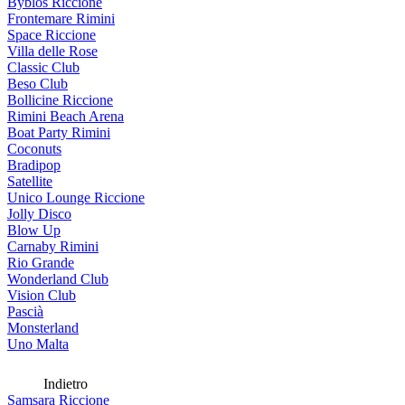
Byblos Riccione
Frontemare Rimini
Space Riccione
Villa delle Rose
Classic Club
Beso Club
Bollicine Riccione
Rimini Beach Arena
Boat Party Rimini
Coconuts
Bradipop
Satellite
Unico Lounge Riccione
Jolly Disco
Blow Up
Carnaby Rimini
Rio Grande
Wonderland Club
Vision Club
Pascià
Monsterland
Uno Malta
Indietro
Samsara Riccione