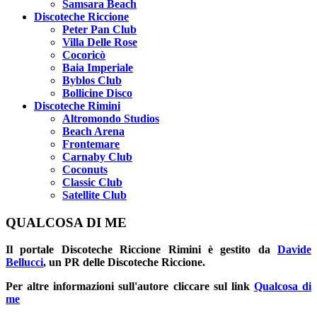
Samsara Beach
Discoteche Riccione
Peter Pan Club
Villa Delle Rose
Cocoricò
Baia Imperiale
Byblos Club
Bollicine Disco
Discoteche Rimini
Altromondo Studios
Beach Arena
Frontemare
Carnaby Club
Coconuts
Classic Club
Satellite Club
QUALCOSA DI ME
Il portale
Discoteche Riccione Rimini
è gestito da
Davide
Bellucci
, un PR delle Discoteche Riccione.
Per altre informazioni sull'autore cliccare sul link
Qualcosa di
me