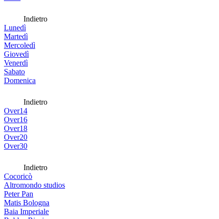
Indietro
Lunedì
Martedì
Mercoledì
Giovedì
Venerdì
Sabato
Domenica
Indietro
Over14
Over16
Over18
Over20
Over30
Indietro
Cocoricò
Altromondo studios
Peter Pan
Matis Bologna
Baia Imperiale