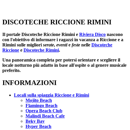
DISCOTECHE RICCIONE RIMINI
Il portale
Discoteche Riccione Rimini
e
Riviera Disco
nascono
con l'obiettivo di informare i ragazzi in vacanza a Riccione e a
Rimini sulle migliori
serate
,
eventi
e
feste
nelle
Discoteche
Riccione
e
Discoteche Rimini
.
Una panoramica completa per potersi orientare e scegliere il
locale notturno più adatto in base all'ospite o al genere musicale
preferito.
INFORMAZIONI
Locali sulla spiaggia Riccione e Rimini
Mojito Beach
Flamingo Beach
Opera Beach Club
Malindi Beach Cafe
Beky Bay
Hyper Beach