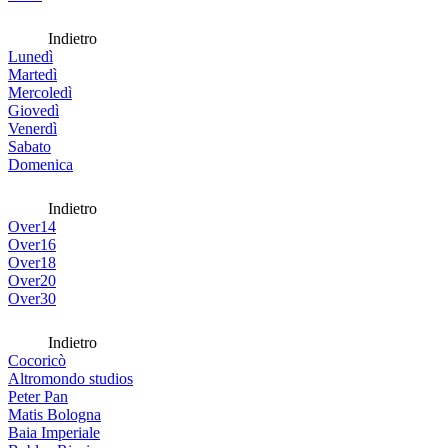
Indietro
Lunedì
Martedì
Mercoledì
Giovedì
Venerdì
Sabato
Domenica
Indietro
Over14
Over16
Over18
Over20
Over30
Indietro
Cocoricò
Altromondo studios
Peter Pan
Matis Bologna
Baia Imperiale