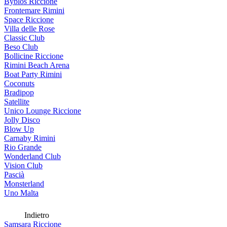
Byblos Riccione
Frontemare Rimini
Space Riccione
Villa delle Rose
Classic Club
Beso Club
Bollicine Riccione
Rimini Beach Arena
Boat Party Rimini
Coconuts
Bradipop
Satellite
Unico Lounge Riccione
Jolly Disco
Blow Up
Carnaby Rimini
Rio Grande
Wonderland Club
Vision Club
Pascià
Monsterland
Uno Malta
Indietro
Samsara Riccione