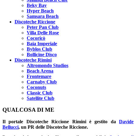
Beky Bay
Hyper Beach
Samsara Beach
Discoteche Riccione
Peter Pan Club
Villa Delle Rose
Cocoricò
Baia Imperiale
Byblos Club
Bollicine Disco
Discoteche Rimini
Altromondo Studios
Beach Arena
Frontemare
Carnaby Club
Coconuts
Classic Club
Satellite Club
QUALCOSA DI ME
Il portale
Discoteche Riccione Rimini
è gestito da
Davide
Bellucci
, un PR delle Discoteche Riccione.