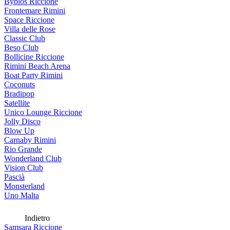
Byblos Riccione
Frontemare Rimini
Space Riccione
Villa delle Rose
Classic Club
Beso Club
Bollicine Riccione
Rimini Beach Arena
Boat Party Rimini
Coconuts
Bradipop
Satellite
Unico Lounge Riccione
Jolly Disco
Blow Up
Carnaby Rimini
Rio Grande
Wonderland Club
Vision Club
Pascià
Monsterland
Uno Malta
Indietro
Samsara Riccione