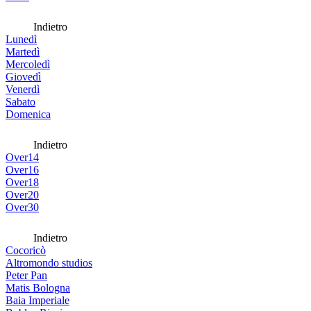
Indietro
Lunedì
Martedì
Mercoledì
Giovedì
Venerdì
Sabato
Domenica
Indietro
Over14
Over16
Over18
Over20
Over30
Indietro
Cocoricò
Altromondo studios
Peter Pan
Matis Bologna
Baia Imperiale