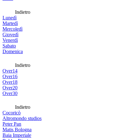
Indietro
Lunedì
Martedì
Mercoledì
Giovedì
Venerdì
Sabato
Domenica
Indietro
Over14
Over16
Over18
Over20
Over30
Indietro
Cocoricò
Altromondo studios
Peter Pan
Matis Bologna
Baia Imperiale