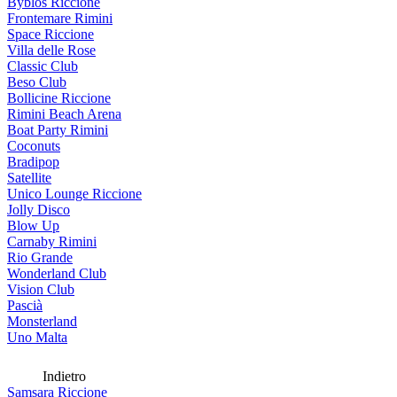
Byblos Riccione
Frontemare Rimini
Space Riccione
Villa delle Rose
Classic Club
Beso Club
Bollicine Riccione
Rimini Beach Arena
Boat Party Rimini
Coconuts
Bradipop
Satellite
Unico Lounge Riccione
Jolly Disco
Blow Up
Carnaby Rimini
Rio Grande
Wonderland Club
Vision Club
Pascià
Monsterland
Uno Malta
Indietro
Samsara Riccione