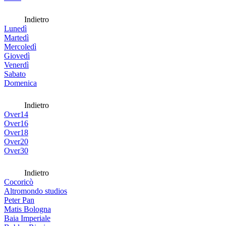
Indietro
Lunedì
Martedì
Mercoledì
Giovedì
Venerdì
Sabato
Domenica
Indietro
Over14
Over16
Over18
Over20
Over30
Indietro
Cocoricò
Altromondo studios
Peter Pan
Matis Bologna
Baia Imperiale