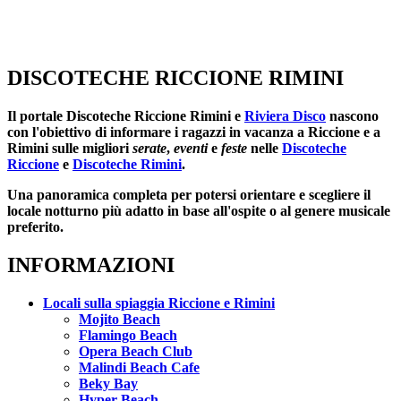
DISCOTECHE RICCIONE RIMINI
Il portale
Discoteche Riccione Rimini
e
Riviera Disco
nascono
con l'obiettivo di informare i ragazzi in vacanza a Riccione e a
Rimini sulle migliori
serate
,
eventi
e
feste
nelle
Discoteche
Riccione
e
Discoteche Rimini
.
Una panoramica completa per potersi orientare e scegliere il
locale notturno più adatto in base all'ospite o al genere musicale
preferito.
INFORMAZIONI
Locali sulla spiaggia Riccione e Rimini
Mojito Beach
Flamingo Beach
Opera Beach Club
Malindi Beach Cafe
Beky Bay
Hyper Beach