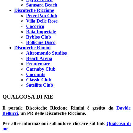
Samsara Beach
Discoteche Riccione
Peter Pan Club
Villa Delle Rose
Cocoricò
Baia Imperiale
Byblos Club
Bollicine Disco
Discoteche Rimini
Altromondo Studios
Beach Arena
Frontemare
Carnaby Club
Coconuts
Classic Club
Satellite Club
QUALCOSA DI ME
Il portale
Discoteche Riccione Rimini
è gestito da
Davide
Bellucci
, un PR delle Discoteche Riccione.
Per altre informazioni sull'autore cliccare sul link
Qualcosa di
me