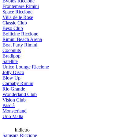
Byblos Riccione
Frontemare Rimini
Space Riccione
Villa delle Rose
Classic Club
Beso Club
Bollicine Riccione
Rimini Beach Arena
Boat Party Rimini
Coconuts
Bradipop
Satellite
Unico Lounge Riccione
Jolly Disco
Blow Up
Carnaby Rimini
Rio Grande
Wonderland Club
Vision Club
Pascià
Monsterland
Uno Malta
Indietro
Samsara Riccione