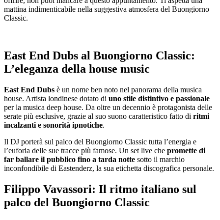
offrire, non puoi mancare a questo appuntamento. Ti aspetta una
mattina indimenticabile nella suggestiva atmosfera del Buongiorno
Classic.
East End Dubs al Buongiorno Classic:
L’eleganza della house music
East End Dubs
è un nome ben noto nel panorama della musica
house. Artista londinese dotato di
uno stile distintivo e passionale
per la musica deep house. Da oltre un decennio è protagonista delle
serate più esclusive, grazie al suo suono caratteristico fatto di
ritmi
incalzanti e sonorità ipnotiche
.
Il DJ porterà sul palco del Buongiorno Classic tutta l’energia e
l’euforia delle sue tracce più famose. Un set live che
promette di
far ballare il pubblico fino a tarda notte
sotto il marchio
inconfondibile di Eastenderz, la sua etichetta discografica personale.
Filippo Vavassori: Il ritmo italiano sul
palco del Buongiorno Classic