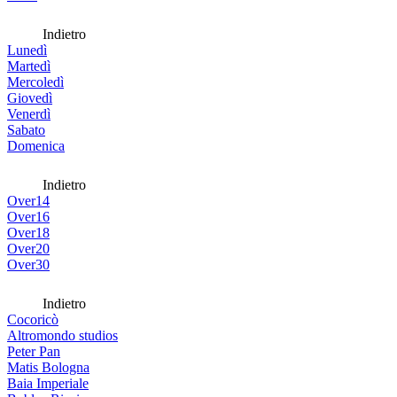
Indietro
Lunedì
Martedì
Mercoledì
Giovedì
Venerdì
Sabato
Domenica
Indietro
Over14
Over16
Over18
Over20
Over30
Indietro
Cocoricò
Altromondo studios
Peter Pan
Matis Bologna
Baia Imperiale