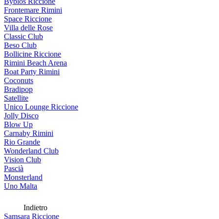
Byblos Riccione
Frontemare Rimini
Space Riccione
Villa delle Rose
Classic Club
Beso Club
Bollicine Riccione
Rimini Beach Arena
Boat Party Rimini
Coconuts
Bradipop
Satellite
Unico Lounge Riccione
Jolly Disco
Blow Up
Carnaby Rimini
Rio Grande
Wonderland Club
Vision Club
Pascià
Monsterland
Uno Malta
Indietro
Samsara Riccione