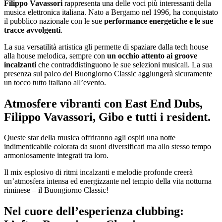
Filippo Vavassori
rappresenta una delle voci più interessanti della
musica elettronica italiana. Nato a Bergamo nel 1996, ha conquistato
il pubblico nazionale con le sue
performance energetiche e le sue
tracce avvolgenti
.
La sua versatilità artistica gli permette di spaziare dalla tech house
alla house melodica, sempre con
un occhio attento ai groove
incalzanti
che contraddistinguono le sue selezioni musicali. La sua
presenza sul palco del Buongiorno Classic aggiungerà sicuramente
un tocco tutto italiano all’evento.
Atmosfere vibranti con East End Dubs,
Filippo Vavassori, Gibo e tutti i resident.
Queste star della musica offriranno agli ospiti una notte
indimenticabile colorata da suoni diversificati ma allo stesso tempo
armoniosamente integrati tra loro.
Il mix esplosivo di ritmi incalzanti e melodie profonde creerà
un’atmosfera intensa ed energizzante nel tempio della vita notturna
riminese – il Buongiorno Classic!
Nel cuore dell’esperienza clubbing: