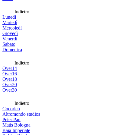
Indietro
Lunedì
Martedì
Mercoledì
Giovedì
Venerdì
Sabato
Domenica
Indietro
Over14
Over16
Over18
Over20
Over30
Indietro
Cocoricò
Altromondo studios
Peter Pan
Matis Bologna
Baia Imperiale