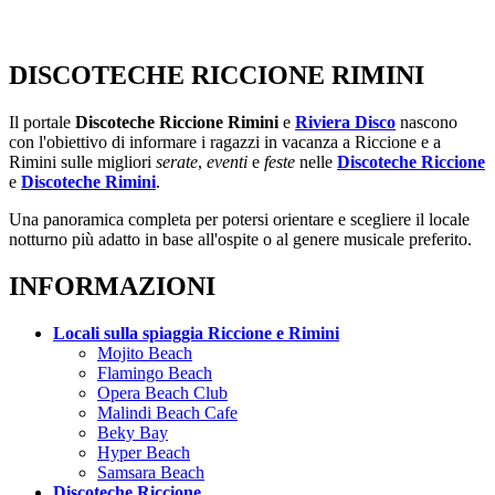
DISCOTECHE RICCIONE RIMINI
Il portale
Discoteche Riccione Rimini
e
Riviera Disco
nascono
con l'obiettivo di informare i ragazzi in vacanza a Riccione e a
Rimini sulle migliori
serate
,
eventi
e
feste
nelle
Discoteche Riccione
e
Discoteche Rimini
.
Una panoramica completa per potersi orientare e scegliere il locale
notturno più adatto in base all'ospite o al genere musicale preferito.
INFORMAZIONI
Locali sulla spiaggia Riccione e Rimini
Mojito Beach
Flamingo Beach
Opera Beach Club
Malindi Beach Cafe
Beky Bay
Hyper Beach
Samsara Beach
Discoteche Riccione