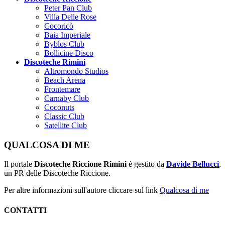
Peter Pan Club
Villa Delle Rose
Cocoricò
Baia Imperiale
Byblos Club
Bollicine Disco
Discoteche Rimini
Altromondo Studios
Beach Arena
Frontemare
Carnaby Club
Coconuts
Classic Club
Satellite Club
QUALCOSA DI ME
Il portale
Discoteche Riccione Rimini
è gestito da
Davide Bellucci
,
un PR delle Discoteche Riccione.
Per altre informazioni sull'autore cliccare sul link
Qualcosa di me
CONTATTI