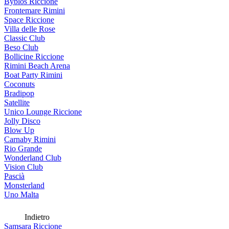
Byblos Riccione
Frontemare Rimini
Space Riccione
Villa delle Rose
Classic Club
Beso Club
Bollicine Riccione
Rimini Beach Arena
Boat Party Rimini
Coconuts
Bradipop
Satellite
Unico Lounge Riccione
Jolly Disco
Blow Up
Carnaby Rimini
Rio Grande
Wonderland Club
Vision Club
Pascià
Monsterland
Uno Malta
Indietro
Samsara Riccione