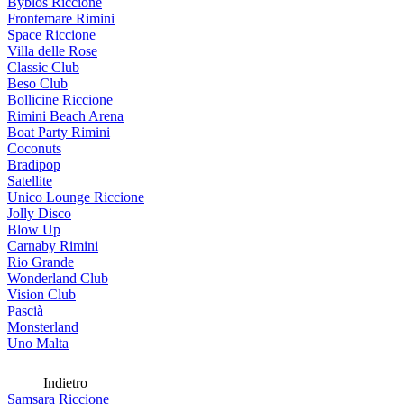
Byblos Riccione
Frontemare Rimini
Space Riccione
Villa delle Rose
Classic Club
Beso Club
Bollicine Riccione
Rimini Beach Arena
Boat Party Rimini
Coconuts
Bradipop
Satellite
Unico Lounge Riccione
Jolly Disco
Blow Up
Carnaby Rimini
Rio Grande
Wonderland Club
Vision Club
Pascià
Monsterland
Uno Malta
Indietro
Samsara Riccione