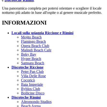
e
Discoteche Rimini
.
Una panoramica completa per potersi orientare e scegliere il locale
notturno più adatto in base all'ospite o al genere musicale preferito.
INFORMAZIONI
Locali sulla spiaggia Riccione e Rimini
Mojito Beach
Flamingo Beach
Opera Beach Club
Malindi Beach Cafe
Beky Bay
Hyper Beach
Samsara Beach
Discoteche Riccione
Peter Pan Club
Villa Delle Rose
Cocoricò
Baia Imperiale
Byblos Club
Bollicine Disco
Discoteche Rimini
Altromondo Studios
Beach Arena