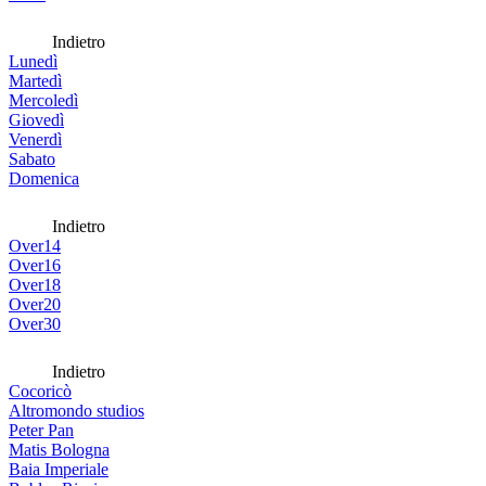
Indietro
Lunedì
Martedì
Mercoledì
Giovedì
Venerdì
Sabato
Domenica
Indietro
Over14
Over16
Over18
Over20
Over30
Indietro
Cocoricò
Altromondo studios
Peter Pan
Matis Bologna
Baia Imperiale