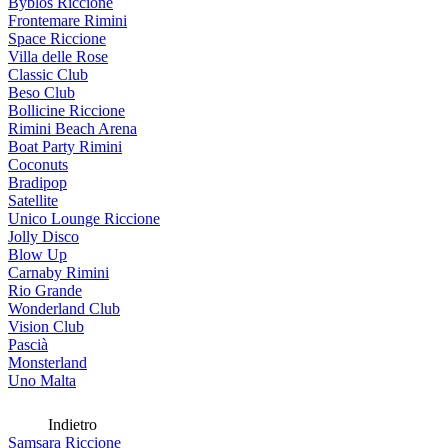
Byblos Riccione
Frontemare Rimini
Space Riccione
Villa delle Rose
Classic Club
Beso Club
Bollicine Riccione
Rimini Beach Arena
Boat Party Rimini
Coconuts
Bradipop
Satellite
Unico Lounge Riccione
Jolly Disco
Blow Up
Carnaby Rimini
Rio Grande
Wonderland Club
Vision Club
Pascià
Monsterland
Uno Malta
Indietro
Samsara Riccione