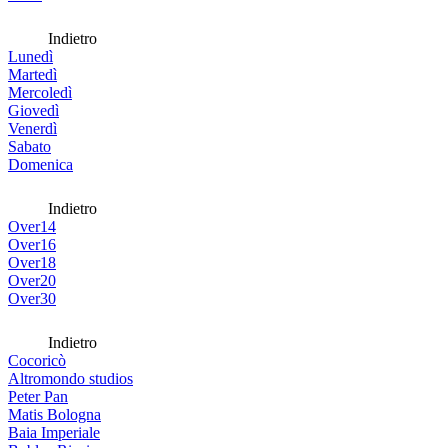
Indietro
Lunedì
Martedì
Mercoledì
Giovedì
Venerdì
Sabato
Domenica
Indietro
Over14
Over16
Over18
Over20
Over30
Indietro
Cocoricò
Altromondo studios
Peter Pan
Matis Bologna
Baia Imperiale