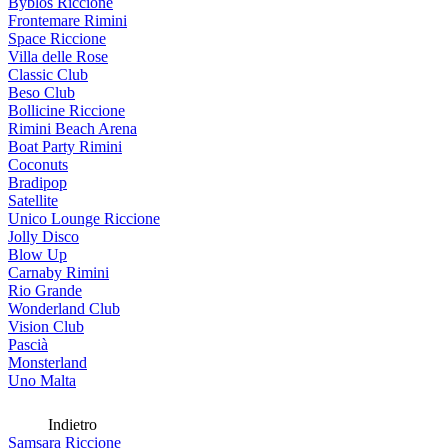
Byblos Riccione
Frontemare Rimini
Space Riccione
Villa delle Rose
Classic Club
Beso Club
Bollicine Riccione
Rimini Beach Arena
Boat Party Rimini
Coconuts
Bradipop
Satellite
Unico Lounge Riccione
Jolly Disco
Blow Up
Carnaby Rimini
Rio Grande
Wonderland Club
Vision Club
Pascià
Monsterland
Uno Malta
Indietro
Samsara Riccione