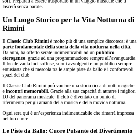
soft
. Preparati a essere trasportato in un viaggio musicale che ti
lascerà senza parole.
Un Luogo Storico per la Vita Notturna di
Rimini
Il
Classic Club Rimini
è molto più di una semplice discoteca; è una
parte fondamentale della storia della vita notturna nella città
.
Da anni, ha offerto serate indimenticabili ad un
pubblico
eterogeneo
, grazie ad una programmazione sempre all’avanguardia.
Il locale vanta luci soffuse, suoni avvolgenti e un pubblico sempre
entusiasta che si mescola tra le ampie piste da ballo e i confortevoli
spazi del club.
Il Classic Club Rimini può vantare una storia ricca di notti magiche
e
incontri memorabili
. Grazie alla sua capacità di attrarre i migliori
DJ del panorama musicale, il club è diventato un punto di
riferimento per gli amanti della musica e della movida notturna.
Ogni sera qui è un’esperienza indimenticabile che rimarrà impressa
nel tuo cuore.
Le Piste da Ballo: Cuore Pulsante del Divertimento