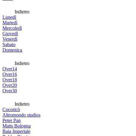
Indietro
Lunedì
Martedì
Mercoledì
Giovedì
Venerdì
Sabato
Domenica
Indietro
Over14
Over16
Over18
Over20
Over30
Indietro
Cocoricò
Altromondo studios
Peter Pan
Matis Bologna
Baia Imperiale