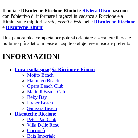
Il portale
Discoteche Riccione Rimini
e
Riviera Disco
nascono
con l'obiettivo di informare i ragazzi in vacanza a Riccione e a
Rimini sulle migliori
serate
,
eventi
e
feste
nelle
Discoteche Riccione
e
Discoteche Rimini
.
Una panoramica completa per potersi orientare e scegliere il locale
notturno più adatto in base all'ospite o al genere musicale preferito.
INFORMAZIONI
Locali sulla spiaggia Riccione e Rimini
Mojito Beach
Flamingo Beach
Opera Beach Club
Malindi Beach Cafe
Beky Bay
Hyper Beach
Samsara Beach
Discoteche Riccione
Peter Pan Club
Villa Delle Rose
Cocoricò
Baia Imperiale