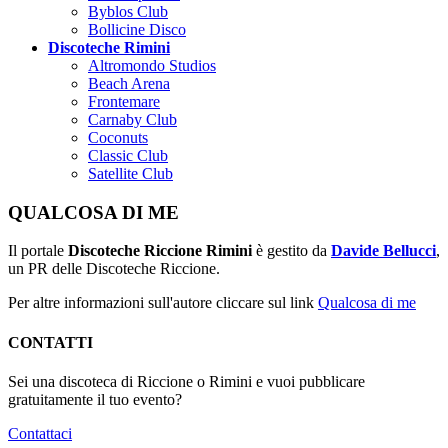
Byblos Club
Bollicine Disco
Discoteche Rimini
Altromondo Studios
Beach Arena
Frontemare
Carnaby Club
Coconuts
Classic Club
Satellite Club
QUALCOSA DI ME
Il portale
Discoteche Riccione Rimini
è gestito da
Davide Bellucci
,
un PR delle Discoteche Riccione.
Per altre informazioni sull'autore cliccare sul link
Qualcosa di me
CONTATTI
Sei una discoteca di Riccione o Rimini e vuoi pubblicare
gratuitamente il tuo evento?
Contattaci