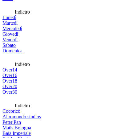
Indietro
Lunedì
Martedì
Mercoledì
Giovedì
Venerdì
Sabato
Domenica
Indietro
Over14
Over16
Over18
Over20
Over30
Indietro
Cocoricò
Altromondo studios
Peter Pan
Matis Bologna
Baia Imperiale