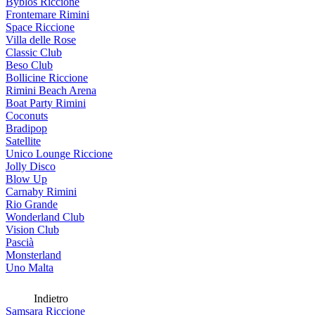
Byblos Riccione
Frontemare Rimini
Space Riccione
Villa delle Rose
Classic Club
Beso Club
Bollicine Riccione
Rimini Beach Arena
Boat Party Rimini
Coconuts
Bradipop
Satellite
Unico Lounge Riccione
Jolly Disco
Blow Up
Carnaby Rimini
Rio Grande
Wonderland Club
Vision Club
Pascià
Monsterland
Uno Malta
Indietro
Samsara Riccione