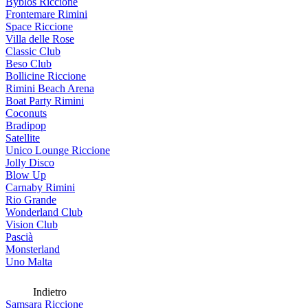
Byblos Riccione
Frontemare Rimini
Space Riccione
Villa delle Rose
Classic Club
Beso Club
Bollicine Riccione
Rimini Beach Arena
Boat Party Rimini
Coconuts
Bradipop
Satellite
Unico Lounge Riccione
Jolly Disco
Blow Up
Carnaby Rimini
Rio Grande
Wonderland Club
Vision Club
Pascià
Monsterland
Uno Malta
Indietro
Samsara Riccione