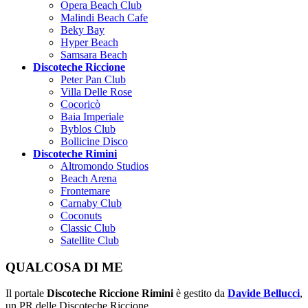
Opera Beach Club
Malindi Beach Cafe
Beky Bay
Hyper Beach
Samsara Beach
Discoteche Riccione
Peter Pan Club
Villa Delle Rose
Cocoricò
Baia Imperiale
Byblos Club
Bollicine Disco
Discoteche Rimini
Altromondo Studios
Beach Arena
Frontemare
Carnaby Club
Coconuts
Classic Club
Satellite Club
QUALCOSA DI ME
Il portale
Discoteche Riccione Rimini
è gestito da
Davide Bellucci
,
un PR delle Discoteche Riccione.