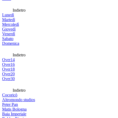
Indietro
Lunedì
Martedì
Mercoledì
Giovedì
Venerdì
Sabato
Domenica
Indietro
Over14
Over16
Over18
Over20
Over30
Indietro
Cocoricò
Altromondo studios
Peter Pan
Matis Bologna
Baia Imperiale