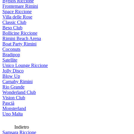
Byblos Riccione
Frontemare Rimini
Space Riccione
Villa delle Rose
Classic Club
Beso Club
Bollicine Riccione
Rimini Beach Arena
Boat Party Rimini
Coconuts
Bradipop
Satellite
Unico Lounge Riccione
Jolly Disco
Blow Up
Carnaby Rimini
Rio Grande
Wonderland Club
Vision Club
Pascià
Monsterland
Uno Malta
Indietro
Samsara Riccione