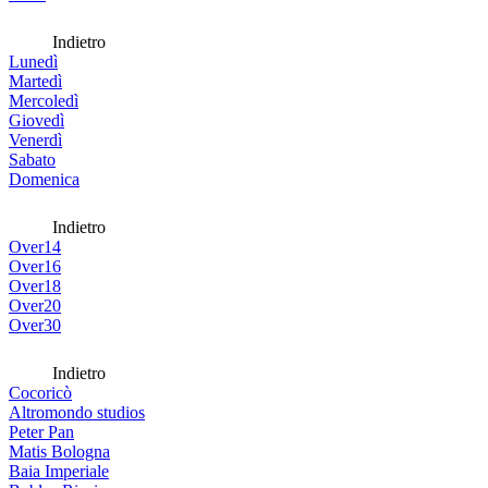
Indietro
Lunedì
Martedì
Mercoledì
Giovedì
Venerdì
Sabato
Domenica
Indietro
Over14
Over16
Over18
Over20
Over30
Indietro
Cocoricò
Altromondo studios
Peter Pan
Matis Bologna
Baia Imperiale