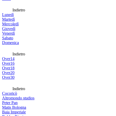
Indietro
Lunedì
Martedì
Mercoledì
Giovedì
Venerdì
Sabato
Domenica
Indietro
Over14
Over16
Over18
Over20
Over30
Indietro
Cocoricò
Altromondo studios
Peter Pan
Matis Bologna
Baia Imperiale