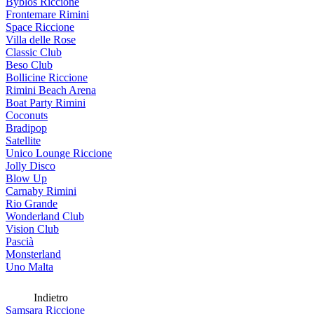
Byblos Riccione
Frontemare Rimini
Space Riccione
Villa delle Rose
Classic Club
Beso Club
Bollicine Riccione
Rimini Beach Arena
Boat Party Rimini
Coconuts
Bradipop
Satellite
Unico Lounge Riccione
Jolly Disco
Blow Up
Carnaby Rimini
Rio Grande
Wonderland Club
Vision Club
Pascià
Monsterland
Uno Malta
Indietro
Samsara Riccione