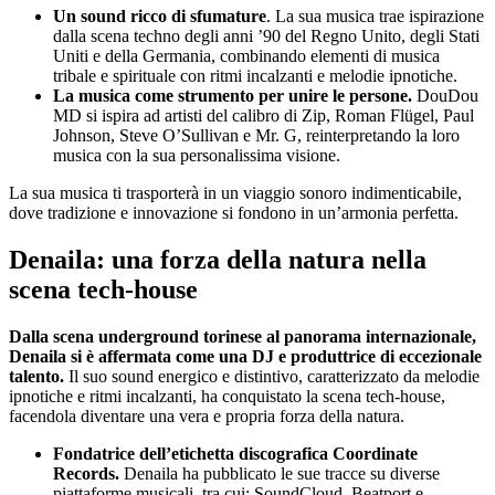
Un sound ricco di sfumature
. La sua musica trae ispirazione
dalla scena techno degli anni ’90 del Regno Unito, degli Stati
Uniti e della Germania, combinando elementi di musica
tribale e spirituale con ritmi incalzanti e melodie ipnotiche.
La musica come strumento per unire le persone.
DouDou
MD si ispira ad artisti del calibro di Zip, Roman Flügel, Paul
Johnson, Steve O’Sullivan e Mr. G, reinterpretando la loro
musica con la sua personalissima visione.
La sua musica ti trasporterà in un viaggio sonoro indimenticabile,
dove tradizione e innovazione si fondono in un’armonia perfetta.
Denaila: una forza della natura nella
scena tech-house
Dalla scena underground torinese al panorama internazionale,
Denaila si è affermata come una DJ e produttrice di eccezionale
talento.
Il suo sound energico e distintivo, caratterizzato da melodie
ipnotiche e ritmi incalzanti, ha conquistato la scena tech-house,
facendola diventare una vera e propria forza della natura.
Fondatrice dell’etichetta discografica Coordinate
Records.
Denaila ha pubblicato le sue tracce su diverse
piattaforme musicali, tra cui: SoundCloud, Beatport e