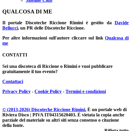
Satellite Club
QUALCOSA DI ME
Il portale
Discoteche Riccione Rimini
è gestito da
Davide
Bellucci
, un PR delle Discoteche Riccione.
Per altre informazioni sull'autore cliccare sul link
Qualcosa di
me
CONTATTI
Sei una discoteca di Riccione o Rimini e vuoi pubblicare
gratuitamente il tuo evento?
Contattaci
Privacy Policy
-
Cookie Policy
-
Termini e condizioni
© (2013-
2026
) Discoteche Riccione Rimini.
È un portale web di
Riviera Disco | PIVA IT04315620403
. È vietata la copia anche
parziale del materiale su altri siti senza consenso o citazione
della fonte.
Rifiuta tutto