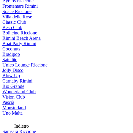
Byblos Riccione
Frontemare Rimini
Space Riccione
Villa delle Rose
Classic Club
Beso Club
Bollicine Riccione
Rimini Beach Arena
Boat Party Rimini
Coconuts
Bradipop
Satellite
Unico Lounge Riccione
Jolly Disco
Blow Up
Carnaby Rimini
Rio Grande
Wonderland Club
Vision Club
Pascià
Monsterland
Uno Malta
Indietro
Samsara Riccione