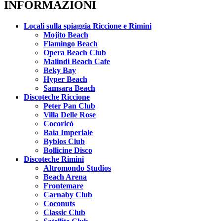
INFORMAZIONI
Locali sulla spiaggia Riccione e Rimini
Mojito Beach
Flamingo Beach
Opera Beach Club
Malindi Beach Cafe
Beky Bay
Hyper Beach
Samsara Beach
Discoteche Riccione
Peter Pan Club
Villa Delle Rose
Cocoricò
Baia Imperiale
Byblos Club
Bollicine Disco
Discoteche Rimini
Altromondo Studios
Beach Arena
Frontemare
Carnaby Club
Coconuts
Classic Club