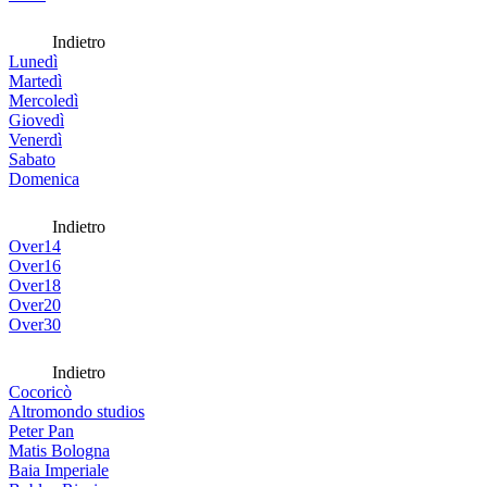
Indietro
Lunedì
Martedì
Mercoledì
Giovedì
Venerdì
Sabato
Domenica
Indietro
Over14
Over16
Over18
Over20
Over30
Indietro
Cocoricò
Altromondo studios
Peter Pan
Matis Bologna
Baia Imperiale