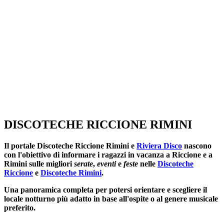
DISCOTECHE RICCIONE RIMINI
Il portale
Discoteche Riccione Rimini
e
Riviera Disco
nascono
con l'obiettivo di informare i ragazzi in vacanza a Riccione e a
Rimini sulle migliori
serate
,
eventi
e
feste
nelle
Discoteche
Riccione
e
Discoteche Rimini
.
Una panoramica completa per potersi orientare e scegliere il
locale notturno più adatto in base all'ospite o al genere musicale
preferito.