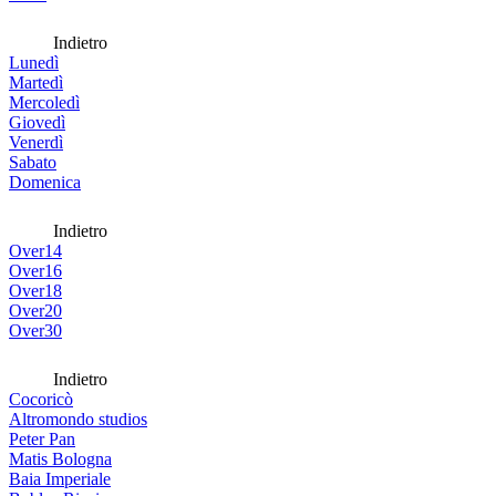
Indietro
Lunedì
Martedì
Mercoledì
Giovedì
Venerdì
Sabato
Domenica
Indietro
Over14
Over16
Over18
Over20
Over30
Indietro
Cocoricò
Altromondo studios
Peter Pan
Matis Bologna
Baia Imperiale