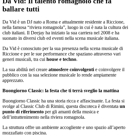
Da Vid: Il talento romagnolo che fa
ballare tutti
Da Vid è un DJ nato a Roma e attualmente residente a Riccione,
nella famosa “riviera romagnola”, luogo in cui è nata la cultura dei
club italiani. Il Deejay ha iniziato la sua carriera nel 2008 e ha
suonato in diversi club ed eventi nella scena musicale italiana.
Da Vid è conosciuto per la sua presenza nella scena musicale di
Riccione e per le sue performance che spaziano attraverso vari
generi musicali, tra cui
house e techno
.
La sua abilità nel creare
atmosfere coinvolgenti
e coinvolgere il
pubblico con la sua selezione musicale lo rende ampiamente
apprezzato.
Buongiorno Classic: la festa che ti terrà sveglio la mattina
Buongiorno Classic ha una storia ricca e affascinante. La festa si
svolge al Classic Club di Rimini, questa discoteca è diventata
un
punto di riferimento
per gli amanti della musica e
dell’intrattenimento nella riviera romagnola.
La struttura offre un ambiente accogliente e uno spazio all’aperto
mozzafiato con piscina.