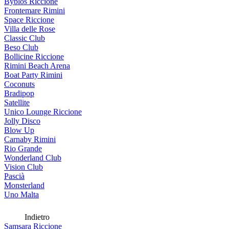
Byblos Riccione
Frontemare Rimini
Space Riccione
Villa delle Rose
Classic Club
Beso Club
Bollicine Riccione
Rimini Beach Arena
Boat Party Rimini
Coconuts
Bradipop
Satellite
Unico Lounge Riccione
Jolly Disco
Blow Up
Carnaby Rimini
Rio Grande
Wonderland Club
Vision Club
Pascià
Monsterland
Uno Malta
Indietro
Samsara Riccione