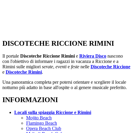
DISCOTECHE RICCIONE RIMINI
Il portale
Discoteche Riccione Rimini
e
Riviera Disco
nascono
con l'obiettivo di informare i ragazzi in vacanza a Riccione e a
Rimini sulle migliori
serate
,
eventi
e
feste
nelle
Discoteche Riccione
e
Discoteche Rimini
.
Una panoramica completa per potersi orientare e scegliere il locale
notturno più adatto in base all'ospite o al genere musicale preferito.
INFORMAZIONI
Locali sulla spiaggia Riccione e Rimini
Mojito Beach
Flamingo Beach
Opera Beach Club