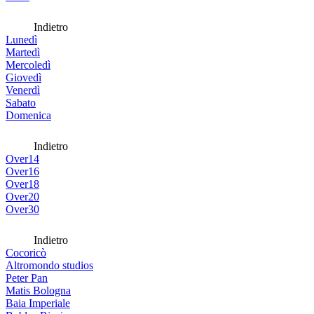
Indietro
Lunedì
Martedì
Mercoledì
Giovedì
Venerdì
Sabato
Domenica
Indietro
Over14
Over16
Over18
Over20
Over30
Indietro
Cocoricò
Altromondo studios
Peter Pan
Matis Bologna
Baia Imperiale