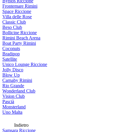
Byblos Riccione
Frontemare Rimini
Space Riccione
Villa delle Rose
Classic Club
Beso Club
Bollicine Riccione
Rimini Beach Arena
Boat Party Rimini
Coconuts
Bradipop
Satellite
Unico Lounge Riccione
Jolly Disco
Blow Up
Carnaby Rimini
Rio Grande
Wonderland Club
Vision Club
Pascià
Monsterland
Uno Malta
Indietro
Samsara Riccione