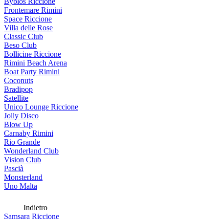
Byblos Riccione
Frontemare Rimini
Space Riccione
Villa delle Rose
Classic Club
Beso Club
Bollicine Riccione
Rimini Beach Arena
Boat Party Rimini
Coconuts
Bradipop
Satellite
Unico Lounge Riccione
Jolly Disco
Blow Up
Carnaby Rimini
Rio Grande
Wonderland Club
Vision Club
Pascià
Monsterland
Uno Malta
Indietro
Samsara Riccione