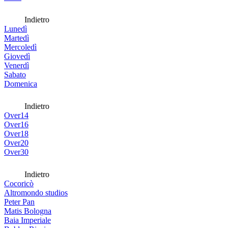
Indietro
Lunedì
Martedì
Mercoledì
Giovedì
Venerdì
Sabato
Domenica
Indietro
Over14
Over16
Over18
Over20
Over30
Indietro
Cocoricò
Altromondo studios
Peter Pan
Matis Bologna
Baia Imperiale