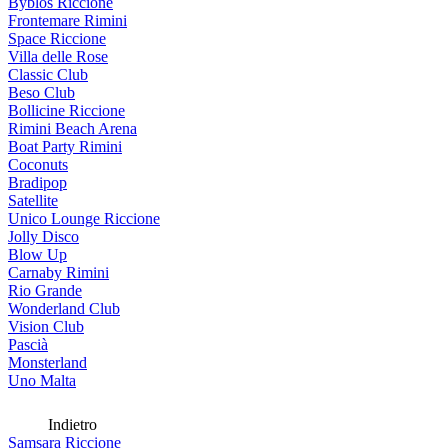
Byblos Riccione
Frontemare Rimini
Space Riccione
Villa delle Rose
Classic Club
Beso Club
Bollicine Riccione
Rimini Beach Arena
Boat Party Rimini
Coconuts
Bradipop
Satellite
Unico Lounge Riccione
Jolly Disco
Blow Up
Carnaby Rimini
Rio Grande
Wonderland Club
Vision Club
Pascià
Monsterland
Uno Malta
Indietro
Samsara Riccione