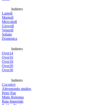
Indietro
Lunedì
Martedì
Mercoledì
Giovedì
Venerdì
Sabato
Domenica
Indietro
Over14
Over16
Over18
Over20
Over30
Indietro
Cocoricò
Altromondo studios
Peter Pan
Matis Bologna
Baia Imperiale