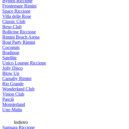
Byblos Riccione
Frontemare Rimini
Space Riccione
Villa delle Rose
Classic Club
Beso Club
Bollicine Riccione
Rimini Beach Arena
Boat Party Rimini
Coconuts
Bradipop
Satellite
Unico Lounge Riccione
Jolly Disco
Blow Up
Carnaby Rimini
Rio Grande
Wonderland Club
Vision Club
Pascià
Monsterland
Uno Malta
Indietro
Samsara Riccione