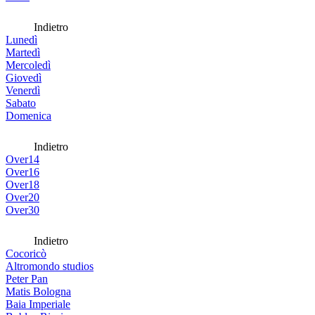
Indietro
Lunedì
Martedì
Mercoledì
Giovedì
Venerdì
Sabato
Domenica
Indietro
Over14
Over16
Over18
Over20
Over30
Indietro
Cocoricò
Altromondo studios
Peter Pan
Matis Bologna
Baia Imperiale