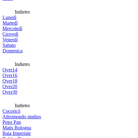
Indietro
Lunedì
Martedì
Mercoledì
Giovedì
Venerdì
Sabato
Domenica
Indietro
Over14
Over16
Over18
Over20
Over30
Indietro
Cocoricò
Altromondo studios
Peter Pan
Matis Bologna
Baia Imperiale