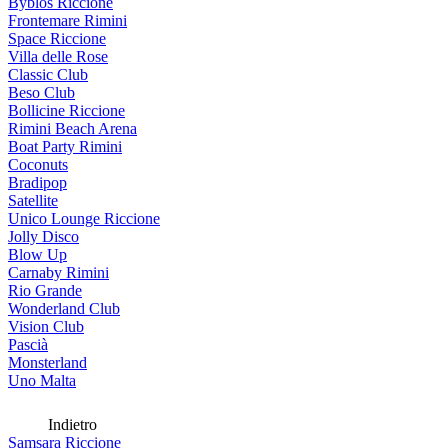
Byblos Riccione
Frontemare Rimini
Space Riccione
Villa delle Rose
Classic Club
Beso Club
Bollicine Riccione
Rimini Beach Arena
Boat Party Rimini
Coconuts
Bradipop
Satellite
Unico Lounge Riccione
Jolly Disco
Blow Up
Carnaby Rimini
Rio Grande
Wonderland Club
Vision Club
Pascià
Monsterland
Uno Malta
Indietro
Samsara Riccione