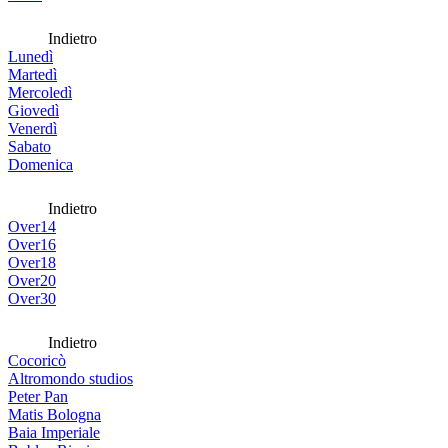
Indietro
Lunedì
Martedì
Mercoledì
Giovedì
Venerdì
Sabato
Domenica
Indietro
Over14
Over16
Over18
Over20
Over30
Indietro
Cocoricò
Altromondo studios
Peter Pan
Matis Bologna
Baia Imperiale