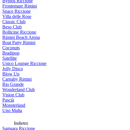
Byblos Riccione
Frontemare Rimini
Space Riccione
Villa delle Rose
Classic Club
Beso Club
Bollicine Riccione
Rimini Beach Arena
Boat Party Rimini
Coconuts
Bradipop
Satellite
Unico Lounge Riccione
Jolly Disco
Blow Up
Carnaby Rimini
Rio Grande
Wonderland Club
Vision Club
Pascià
Monsterland
Uno Malta
Indietro
Samsara Riccione