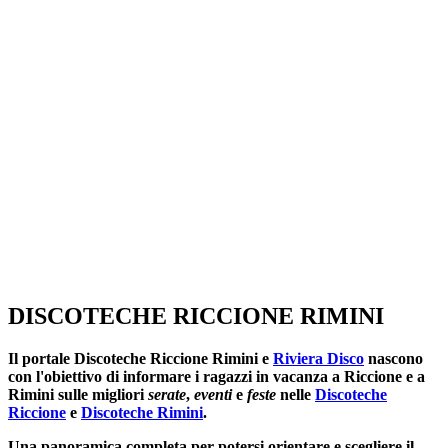
SEGUICI SU:
DISCOTECHE RICCIONE RIMINI
Il portale
Discoteche Riccione Rimini
e
Riviera Disco
nascono
con l'obiettivo di informare i ragazzi in vacanza a Riccione e a
Rimini sulle migliori
serate
,
eventi
e
feste
nelle
Discoteche
Riccione
e
Discoteche Rimini
.
Una panoramica completa per potersi orientare e scegliere il