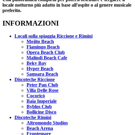
locale notturno più adatto in base all'ospite o al genere musicale
preferito.
INFORMAZIONI
Locali sulla spiaggia Riccione e Rimini
Mojito Beach
Flamingo Beach
Opera Beach Club
Malindi Beach Cafe
Beky Bay
Hyper Beach
Samsara Beach
Discoteche Riccione
Peter Pan Club
Villa Delle Rose
Cocoricò
Baia Imperiale
Byblos Club
Bollicine Disco
Discoteche Rimini
Altromondo Studios
Beach Arena
Frontemare