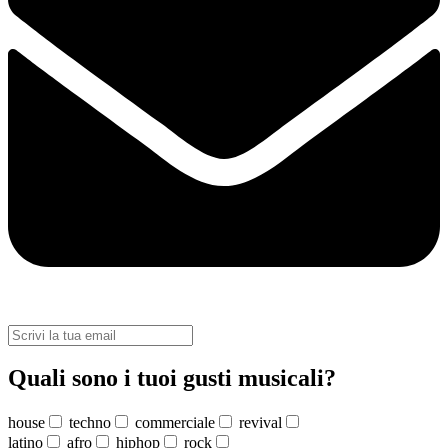
Quali sono i tuoi gusti musicali?
house
techno
commerciale
revival
latino
afro
hiphop
rock