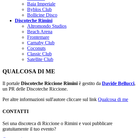
Baia Imperiale
Byblos Club
Bollicine Disco
Discoteche Rimini
Altromondo Studios
Beach Arena
Frontemare
Carnaby Club
Coconuts
Classic Club
Satellite Club
QUALCOSA DI ME
Il portale
Discoteche Riccione Rimini
è gestito da
Davide Bellucci
,
un PR delle Discoteche Riccione.
Per altre informazioni sull'autore cliccare sul link
Qualcosa di me
CONTATTI
Sei una discoteca di Riccione o Rimini e vuoi pubblicare
gratuitamente il tuo evento?