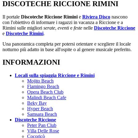
DISCOTECHE RICCIONE RIMINI
Il portale
Discoteche Riccione Rimini
e
Riviera Disco
nascono
con l'obiettivo di informare i ragazzi in vacanza a Riccione e a
Rimini sulle migliori
serate
,
eventi
e
feste
nelle
Discoteche Riccione
e
Discoteche Rimini
.
Una panoramica completa per potersi orientare e scegliere il locale
notturno più adatto in base all'ospite o al genere musicale preferito.
INFORMAZIONI
Locali sulla spiaggia Riccione e Rimini
Mojito Beach
Flamingo Beach
Opera Beach Club
Malindi Beach Cafe
Beky Bay
Hyper Beach
Samsara Beach
Discoteche Riccione
Peter Pan Club
Villa Delle Rose
Cocoricò