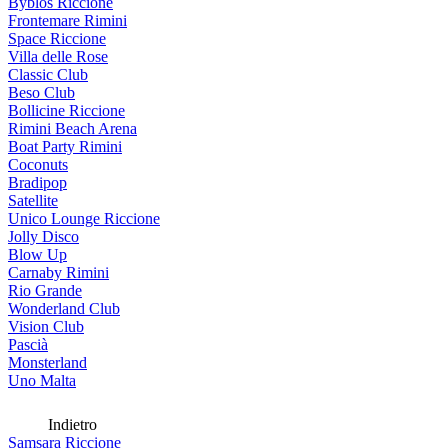
Byblos Riccione
Frontemare Rimini
Space Riccione
Villa delle Rose
Classic Club
Beso Club
Bollicine Riccione
Rimini Beach Arena
Boat Party Rimini
Coconuts
Bradipop
Satellite
Unico Lounge Riccione
Jolly Disco
Blow Up
Carnaby Rimini
Rio Grande
Wonderland Club
Vision Club
Pascià
Monsterland
Uno Malta
Indietro
Samsara Riccione