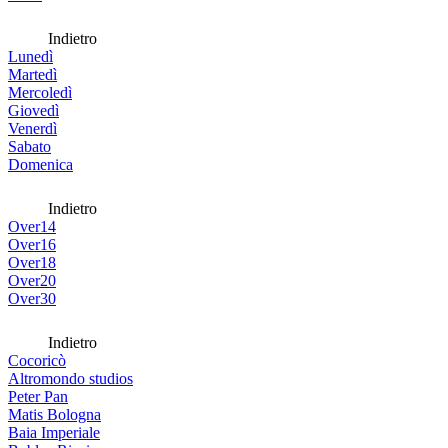
Indietro
Lunedì
Martedì
Mercoledì
Giovedì
Venerdì
Sabato
Domenica
Indietro
Over14
Over16
Over18
Over20
Over30
Indietro
Cocoricò
Altromondo studios
Peter Pan
Matis Bologna
Baia Imperiale