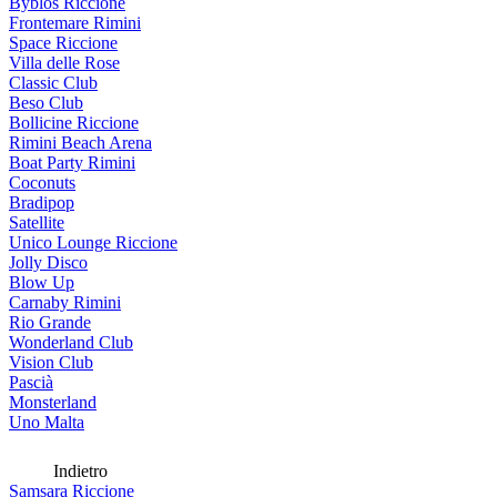
Byblos Riccione
Frontemare Rimini
Space Riccione
Villa delle Rose
Classic Club
Beso Club
Bollicine Riccione
Rimini Beach Arena
Boat Party Rimini
Coconuts
Bradipop
Satellite
Unico Lounge Riccione
Jolly Disco
Blow Up
Carnaby Rimini
Rio Grande
Wonderland Club
Vision Club
Pascià
Monsterland
Uno Malta
Indietro
Samsara Riccione