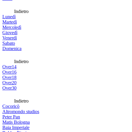
Indietro
Lunedì
Martedì
Mercoledì
Giovedì
Venerdì
Sabato
Domenica
Indietro
Over14
Over16
Over18
Over20
Over30
Indietro
Cocoricò
Altromondo studios
Peter Pan
Matis Bologna
Baia Imperiale