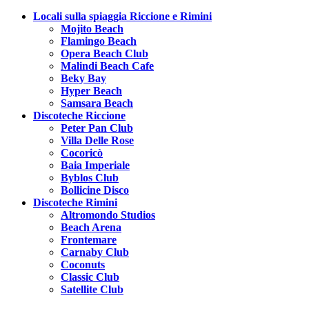
Locali sulla spiaggia Riccione e Rimini
Mojito Beach
Flamingo Beach
Opera Beach Club
Malindi Beach Cafe
Beky Bay
Hyper Beach
Samsara Beach
Discoteche Riccione
Peter Pan Club
Villa Delle Rose
Cocoricò
Baia Imperiale
Byblos Club
Bollicine Disco
Discoteche Rimini
Altromondo Studios
Beach Arena
Frontemare
Carnaby Club
Coconuts
Classic Club
Satellite Club