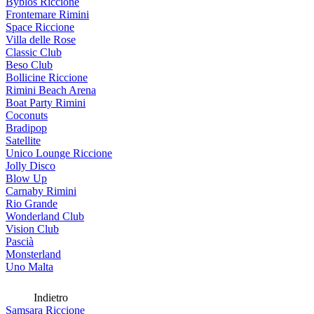
Byblos Riccione
Frontemare Rimini
Space Riccione
Villa delle Rose
Classic Club
Beso Club
Bollicine Riccione
Rimini Beach Arena
Boat Party Rimini
Coconuts
Bradipop
Satellite
Unico Lounge Riccione
Jolly Disco
Blow Up
Carnaby Rimini
Rio Grande
Wonderland Club
Vision Club
Pascià
Monsterland
Uno Malta
Indietro
Samsara Riccione