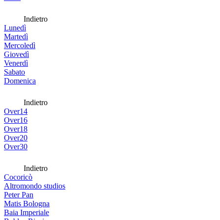
Indietro
Lunedì
Martedì
Mercoledì
Giovedì
Venerdì
Sabato
Domenica
Indietro
Over14
Over16
Over18
Over20
Over30
Indietro
Cocoricò
Altromondo studios
Peter Pan
Matis Bologna
Baia Imperiale