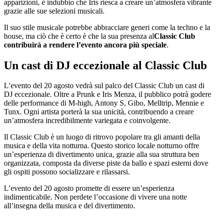
apparizioni, è indubbio che Iris riesca a creare un’atmosfera vibrante
grazie alle sue selezioni musicali.
Il suo stile musicale potrebbe abbracciare generi come la techno e la
house, ma ciò che è certo è che la sua presenza al
Classic Club
contribuirà a rendere l’evento ancora più speciale
.
Un cast di DJ eccezionale al Classic Club
L’evento del 20 agosto vedrà sul palco del Classic Club un cast di
DJ eccezionale. Oltre a Prunk e Iris Menza, il pubblico potrà godere
delle performance di M-high, Antony S, Gibo, Melltrip, Mennie e
Tunx. Ogni artista porterà la sua unicità, contribuendo a creare
un’atmosfera incredibilmente variegata e coinvolgente.
Il Classic Club è un luogo di ritrovo popolare tra gli amanti della
musica e della vita notturna. Questo storico locale notturno offre
un’esperienza di divertimento unica, grazie alla sua struttura ben
organizzata, composta da diverse piste da ballo e spazi esterni dove
gli ospiti possono socializzare e rilassarsi.
L’evento del 20 agosto promette di essere un’esperienza
indimenticabile. Non perdete l’occasione di vivere una notte
all’insegna della musica e del divertimento.