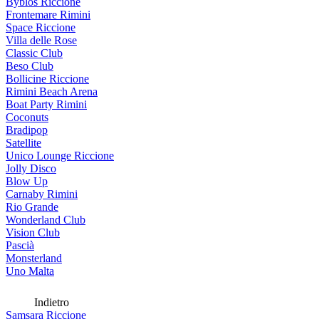
Byblos Riccione
Frontemare Rimini
Space Riccione
Villa delle Rose
Classic Club
Beso Club
Bollicine Riccione
Rimini Beach Arena
Boat Party Rimini
Coconuts
Bradipop
Satellite
Unico Lounge Riccione
Jolly Disco
Blow Up
Carnaby Rimini
Rio Grande
Wonderland Club
Vision Club
Pascià
Monsterland
Uno Malta
Indietro
Samsara Riccione