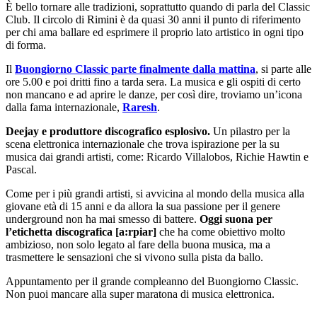
È bello tornare alle tradizioni, soprattutto quando di parla del Classic
Club. Il circolo di Rimini è da quasi 30 anni il punto di riferimento
per chi ama ballare ed esprimere il proprio lato artistico in ogni tipo
di forma.
Il
Buongiorno Classic parte finalmente dalla mattina
, si parte alle
ore 5.00 e poi dritti fino a tarda sera. La musica e gli ospiti di certo
non mancano e ad aprire le danze, per così dire, troviamo un’icona
dalla fama internazionale,
Raresh
.
Deejay e produttore discografico esplosivo.
Un pilastro per la
scena elettronica internazionale che trova ispirazione per la su
musica dai grandi artisti, come: Ricardo Villalobos, Richie Hawtin e
Pascal.
Come per i più grandi artisti, si avvicina al mondo della musica alla
giovane età di 15 anni e da allora la sua passione per il genere
underground non ha mai smesso di battere.
Oggi suona per
l’etichetta discografica
[a:rpiar]
che ha come obiettivo molto
ambizioso, non solo legato al fare della buona musica, ma a
trasmettere le sensazioni che si vivono sulla pista da ballo.
Appuntamento per il grande compleanno del Buongiorno Classic.
Non puoi mancare alla super maratona di musica elettronica.