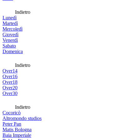
Indietro
Lunedì
Martedì
Mercoledì
Giovedì
Venerdì
Sabato
Domenica
Indietro
Over14
Over16
Over18
Over20
Over30
Indietro
Cocoricò
Altromondo studios
Peter Pan
Matis Bologna
Baia Imperiale