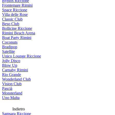
Byblos Riccione
Frontemare Rimini
Space Riccione
Villa delle Rose
Classic Club
Beso Club
Bollicine Riccione
Rimini Beach Arena
Boat Party Rimini
Coconuts
Bradipop
Satellite
Unico Lounge Riccione
Jolly Disco
Blow Up
Carnaby Rimini
Rio Grande
Wonderland Club
Vision Club
Pascià
Monsterland
Uno Malta
Indietro
Samsara Riccione