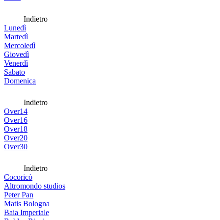
Indietro
Lunedì
Martedì
Mercoledì
Giovedì
Venerdì
Sabato
Domenica
Indietro
Over14
Over16
Over18
Over20
Over30
Indietro
Cocoricò
Altromondo studios
Peter Pan
Matis Bologna
Baia Imperiale