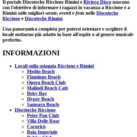
Il portale
Discoteche Riccione Rimini
e
Riviera Disco
nascono
con l'obiettivo di informare i ragazzi in vacanza a Riccione e a
Rimini sulle migliori
serate
,
eventi
e
feste
nelle
Discoteche
Riccione
e
Discoteche Rimini
.
Una panoramica completa per potersi orientare e scegliere il
locale notturno più adatto in base all'ospite o al genere musicale
preferito.
INFORMAZIONI
Locali sulla spiaggia Riccione e Rimini
Mojito Beach
Flamingo Beach
Opera Beach Club
Malindi Beach Cafe
Beky Bay
Hyper Beach
Samsara Beach
Discoteche Riccione
Peter Pan Club
Villa Delle Rose
Cocoricò
Baia Imperiale