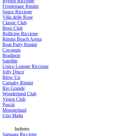
Byblos Riccione
Frontemare Rimini
Space Riccione
Villa delle Rose
Classic Club
Beso Club
Bollicine Riccione
Rimini Beach Arena
Boat Party Rimini
Coconuts
Bradipop
Satellite
Unico Lounge Riccione
Jolly Disco
Blow Up
Carnaby Rimini
Rio Grande
Wonderland Club
Vision Club
Pascià
Monsterland
Uno Malta
Indietro
Samsara Riccione