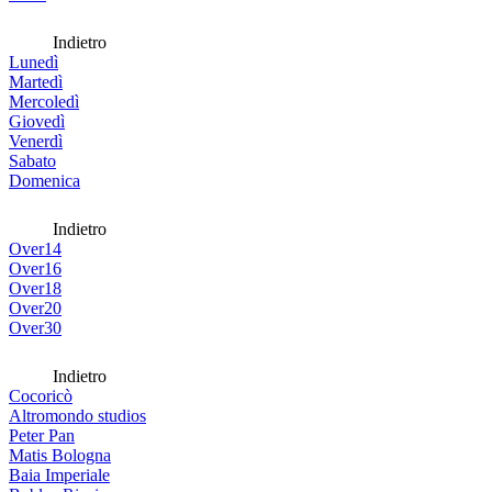
Indietro
Lunedì
Martedì
Mercoledì
Giovedì
Venerdì
Sabato
Domenica
Indietro
Over14
Over16
Over18
Over20
Over30
Indietro
Cocoricò
Altromondo studios
Peter Pan
Matis Bologna
Baia Imperiale