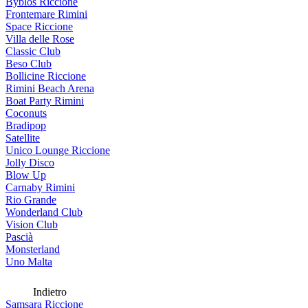
Byblos Riccione
Frontemare Rimini
Space Riccione
Villa delle Rose
Classic Club
Beso Club
Bollicine Riccione
Rimini Beach Arena
Boat Party Rimini
Coconuts
Bradipop
Satellite
Unico Lounge Riccione
Jolly Disco
Blow Up
Carnaby Rimini
Rio Grande
Wonderland Club
Vision Club
Pascià
Monsterland
Uno Malta
Indietro
Samsara Riccione