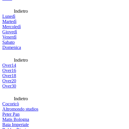
Indietro
Lunedì
Martedì
Mercoledì
Giovedì
Venerdì
Sabato
Domenica
Indietro
Over14
Over16
Over18
Over20
Over30
Indietro
Cocoricò
Altromondo studios
Peter Pan
Matis Bologna
Baia Imperiale