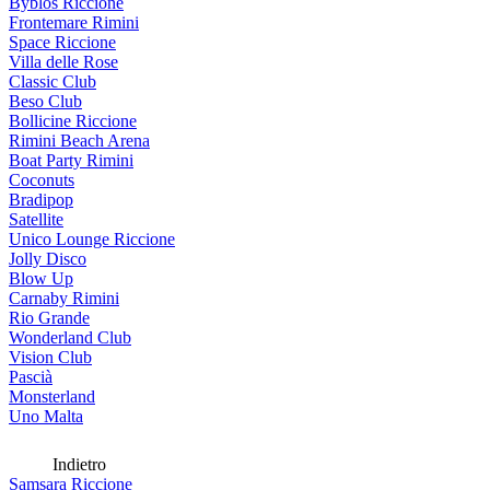
Byblos Riccione
Frontemare Rimini
Space Riccione
Villa delle Rose
Classic Club
Beso Club
Bollicine Riccione
Rimini Beach Arena
Boat Party Rimini
Coconuts
Bradipop
Satellite
Unico Lounge Riccione
Jolly Disco
Blow Up
Carnaby Rimini
Rio Grande
Wonderland Club
Vision Club
Pascià
Monsterland
Uno Malta
Indietro
Samsara Riccione