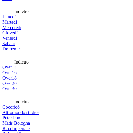
Indietro
Lunedì
Martedì
Mercoledì
Giovedì
Venerdì
Sabato
Domenica
Indietro
Over14
Over16
Over18
Over20
Over30
Indietro
Cocoricò
Altromondo studios
Peter Pan
Matis Bologna
Baia Imperiale