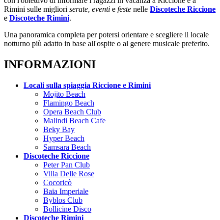
con l'obiettivo di informare i ragazzi in vacanza a Riccione e a
Rimini sulle migliori
serate
,
eventi
e
feste
nelle
Discoteche Riccione
e
Discoteche Rimini
.
Una panoramica completa per potersi orientare e scegliere il locale
notturno più adatto in base all'ospite o al genere musicale preferito.
INFORMAZIONI
Locali sulla spiaggia Riccione e Rimini
Mojito Beach
Flamingo Beach
Opera Beach Club
Malindi Beach Cafe
Beky Bay
Hyper Beach
Samsara Beach
Discoteche Riccione
Peter Pan Club
Villa Delle Rose
Cocoricò
Baia Imperiale
Byblos Club
Bollicine Disco
Discoteche Rimini