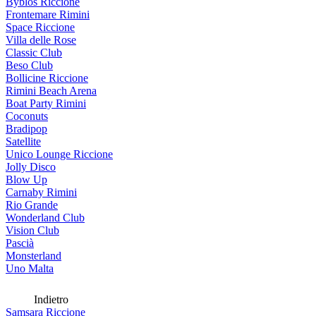
Byblos Riccione
Frontemare Rimini
Space Riccione
Villa delle Rose
Classic Club
Beso Club
Bollicine Riccione
Rimini Beach Arena
Boat Party Rimini
Coconuts
Bradipop
Satellite
Unico Lounge Riccione
Jolly Disco
Blow Up
Carnaby Rimini
Rio Grande
Wonderland Club
Vision Club
Pascià
Monsterland
Uno Malta
Indietro
Samsara Riccione