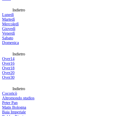
Indietro
Lunedì
Martedì
Mercoledì
Giovedì
Venerdì
Sabato
Domenica
Indietro
Over14
Over16
Over18
Over20
Over30
Indietro
Cocoricò
Altromondo studios
Peter Pan
Matis Bologna
Baia Imperiale