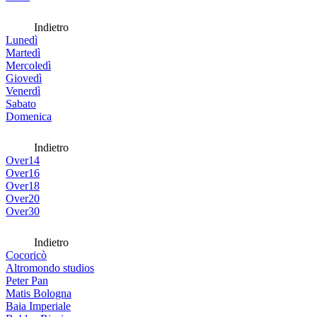
Indietro
Lunedì
Martedì
Mercoledì
Giovedì
Venerdì
Sabato
Domenica
Indietro
Over14
Over16
Over18
Over20
Over30
Indietro
Cocoricò
Altromondo studios
Peter Pan
Matis Bologna
Baia Imperiale