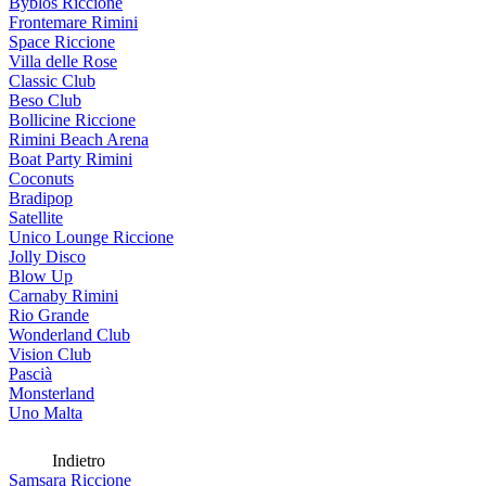
Byblos Riccione
Frontemare Rimini
Space Riccione
Villa delle Rose
Classic Club
Beso Club
Bollicine Riccione
Rimini Beach Arena
Boat Party Rimini
Coconuts
Bradipop
Satellite
Unico Lounge Riccione
Jolly Disco
Blow Up
Carnaby Rimini
Rio Grande
Wonderland Club
Vision Club
Pascià
Monsterland
Uno Malta
Indietro
Samsara Riccione