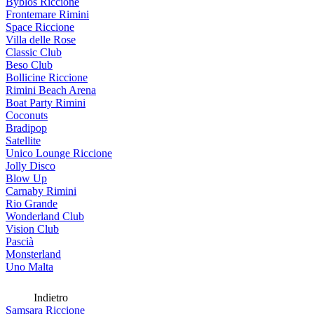
Byblos Riccione
Frontemare Rimini
Space Riccione
Villa delle Rose
Classic Club
Beso Club
Bollicine Riccione
Rimini Beach Arena
Boat Party Rimini
Coconuts
Bradipop
Satellite
Unico Lounge Riccione
Jolly Disco
Blow Up
Carnaby Rimini
Rio Grande
Wonderland Club
Vision Club
Pascià
Monsterland
Uno Malta
Indietro
Samsara Riccione