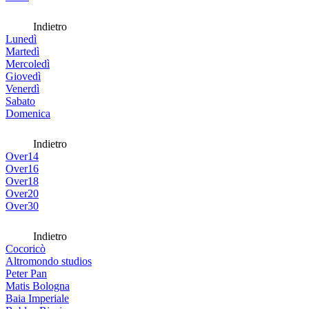
Indietro
Lunedì
Martedì
Mercoledì
Giovedì
Venerdì
Sabato
Domenica
Indietro
Over14
Over16
Over18
Over20
Over30
Indietro
Cocoricò
Altromondo studios
Peter Pan
Matis Bologna
Baia Imperiale