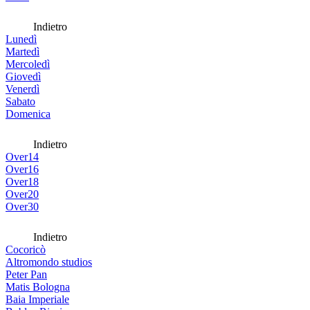
Indietro
Lunedì
Martedì
Mercoledì
Giovedì
Venerdì
Sabato
Domenica
Indietro
Over14
Over16
Over18
Over20
Over30
Indietro
Cocoricò
Altromondo studios
Peter Pan
Matis Bologna
Baia Imperiale