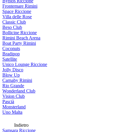
Byblos Riccione
Frontemare Rimini
Space Riccione
Villa delle Rose
Classic Club
Beso Club
Bollicine Riccione
Rimini Beach Arena
Boat Party Rimini
Coconuts
Bradipop
Satellite
Unico Lounge Riccione
Jolly Disco
Blow Up
Carnaby Rimini
Rio Grande
Wonderland Club
Vision Club
Pascià
Monsterland
Uno Malta
Indietro
Samsara Riccione