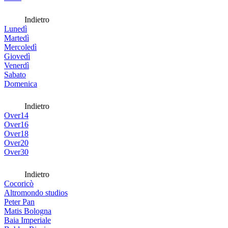
Indietro
Lunedì
Martedì
Mercoledì
Giovedì
Venerdì
Sabato
Domenica
Indietro
Over14
Over16
Over18
Over20
Over30
Indietro
Cocoricò
Altromondo studios
Peter Pan
Matis Bologna
Baia Imperiale