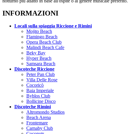
notturno più adatto in base all'ospite o al genere musicale preferito.
INFORMAZIONI
Locali sulla spiaggia Riccione e Rimini
Mojito Beach
Flamingo Beach
Opera Beach Club
Malindi Beach Cafe
Beky Bay
Hyper Beach
Samsara Beach
Discoteche Riccione
Peter Pan Club
Villa Delle Rose
Cocoricò
Baia Imperiale
Byblos Club
Bollicine Disco
Discoteche Rimini
Altromondo Studios
Beach Arena
Frontemare
Carnaby Club
Coconuts