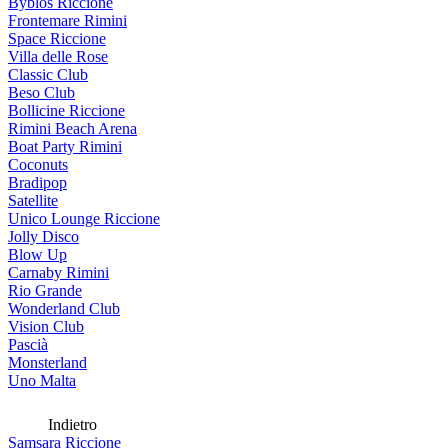
Byblos Riccione
Frontemare Rimini
Space Riccione
Villa delle Rose
Classic Club
Beso Club
Bollicine Riccione
Rimini Beach Arena
Boat Party Rimini
Coconuts
Bradipop
Satellite
Unico Lounge Riccione
Jolly Disco
Blow Up
Carnaby Rimini
Rio Grande
Wonderland Club
Vision Club
Pascià
Monsterland
Uno Malta
Indietro
Samsara Riccione