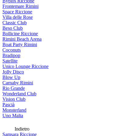
Byblos Riccione
Frontemare Rimini
Space Riccione
Villa delle Rose
Classic Club
Beso Club
Bollicine Riccione
Rimini Beach Arena
Boat Party Rimini
Coconuts
Bradipop
Satellite
Unico Lounge Riccione
Jolly Disco
Blow Up
Carnaby Rimini
Rio Grande
Wonderland Club
Vision Club
Pascià
Monsterland
Uno Malta
Indietro
Samsara Riccione