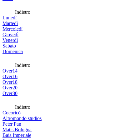
Indietro
Lunedì
Martedì
Mercoledì
Giovedì
Venerdì
Sabato
Domenica
Indietro
Over14
Over16
Over18
Over20
Over30
Indietro
Cocoricò
Altromondo studios
Peter Pan
Matis Bologna
Baia Imperiale