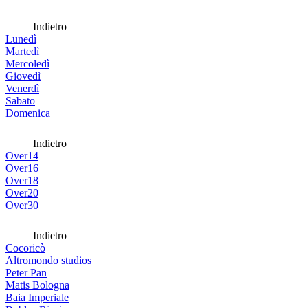
Indietro
Lunedì
Martedì
Mercoledì
Giovedì
Venerdì
Sabato
Domenica
Indietro
Over14
Over16
Over18
Over20
Over30
Indietro
Cocoricò
Altromondo studios
Peter Pan
Matis Bologna
Baia Imperiale