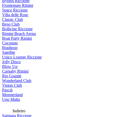
Byblos Riccione
Frontemare Rimini
Space Riccione
Villa delle Rose
Classic Club
Beso Club
Bollicine Riccione
Rimini Beach Arena
Boat Party Rimini
Coconuts
Bradipop
Satellite
Unico Lounge Riccione
Jolly Disco
Blow Up
Carnaby Rimini
Rio Grande
Wonderland Club
Vision Club
Pascià
Monsterland
Uno Malta
Indietro
Samsara Riccione