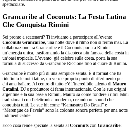
spettacolare.
Grancaribe al Coconuts: La Festa Latina
Che Conquista Rimini
Sei pronto a scatenarti? Ti invitiamo a partecipare all’evento
Coconuts Grancaribe
, una notte dove il ritmo non si ferma mai. La
collaborazione tra Grancaribe e il Coconuts porta a Rimini
un’energia unica, trasformando la discoteca più famosa della costa in
un’oasi tropicale. L’evento, già celebre sulla costa, porta la sua
formula di successo da Grancaribe Riccione fino al cuore di Rimini.
Grancaribe è molto più di una semplice serata. È il format che ha
ridefinito le notti latine, un vero e proprio punto di riferimento per
chi ama ballare. Al centro di tutto c’è l’incredibile talento di
Mauro
Catalini
, DJ e produttore di fama internazionale. Con le sue origini
argentine e la sua base a Rimini, Mauro sa come fondere i ritmi latini
tradizionali con l’elettronica moderna, creando un sound che
conquista tutti. Le sue hit come “Kamasutra Do Brasil” e
“Merengue de Favela” sono la colonna sonora perfetta per una notte
indimenticabile.
Ecco cosa rende speciale la serata al
Coconuts
con
Grancaribe
: