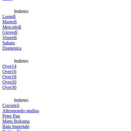
Indietro
Lunedì
Martedì
Mercoledì
Giovedì
Venerdì
Sabato
Domenica
Indietro
Over14
Over16
Over18
Over20
Over30
Indietro
Cocoricò
Altromondo studios
Peter Pan
Matis Bologna
Baia Imperiale