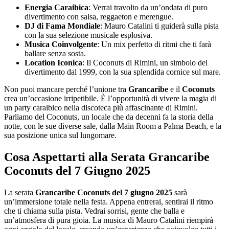
Energia Caraibica
: Verrai travolto da un’ondata di puro
divertimento con salsa, reggaeton e merengue.
DJ di Fama Mondiale
: Mauro Catalini ti guiderà sulla pista
con la sua selezione musicale esplosiva.
Musica Coinvolgente
: Un mix perfetto di ritmi che ti farà
ballare senza sosta.
Location Iconica
: Il Coconuts di Rimini, un simbolo del
divertimento dal 1999, con la sua splendida cornice sul mare.
Non puoi mancare perché l’unione tra
Grancaribe
e il
Coconuts
crea un’occasione irripetibile. È l’opportunità di vivere la magia di
un party caraibico nella discoteca più affascinante di Rimini.
Parliamo del Coconuts, un locale che da decenni fa la storia della
notte, con le sue diverse sale, dalla Main Room a Palma Beach, e la
sua posizione unica sul lungomare.
Cosa Aspettarti alla Serata Grancaribe
Coconuts del 7 Giugno 2025
La serata
Grancaribe Coconuts del 7 giugno 2025
sarà
un’immersione totale nella festa. Appena entrerai, sentirai il ritmo
che ti chiama sulla pista. Vedrai sorrisi, gente che balla e
un’atmosfera di pura gioia. La musica di Mauro Catalini riempirà