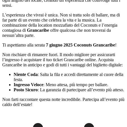
ogni angolo del locale, creando un’esperienza che coinvolge tutti i
sensi.
L’esperienza che vivrai è unica. Non si tratta solo di ballare, ma di
far parte di un evento che celebra la vita e la musica. La
combinazione della location mozzafiato del Coconuts e l’energia
contagiosa di
Grancaribe
offre qualcosa che non troverai da
nessun’altra parte.
Ti aspettiamo alla serata
7 giugno 2025 Coconuts Grancaribe
!
Non rischiare di rimanere fuori. Il modo migliore per assicurarti
l’ingresso è acquistare il tuo ticket Grancaribe online. Acquista
Grancaribe in anticipo e godi di tutti i vantaggi del biglietto digitale:
Niente Coda
: Salta la fila e accedi direttamente al cuore della
festa.
Ingresso Veloce
: Meno attesa, più tempo per ballare.
Posto Sicuro
: La garanzia di partecipare all’evento più atteso.
Non farti raccontare questa notte incredibile. Partecipa all’evento più
caldo dell’estate!