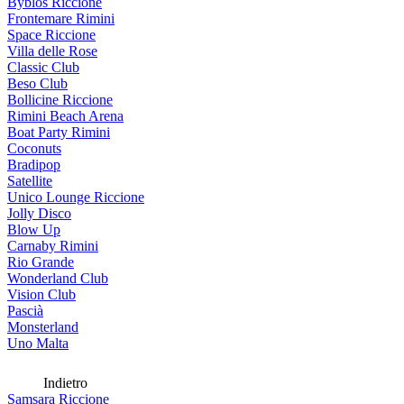
Byblos Riccione
Frontemare Rimini
Space Riccione
Villa delle Rose
Classic Club
Beso Club
Bollicine Riccione
Rimini Beach Arena
Boat Party Rimini
Coconuts
Bradipop
Satellite
Unico Lounge Riccione
Jolly Disco
Blow Up
Carnaby Rimini
Rio Grande
Wonderland Club
Vision Club
Pascià
Monsterland
Uno Malta
Indietro
Samsara Riccione