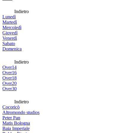
Indietro
Lunedì
Martedì
Mercoledì
Giovedì
Venerdì
Sabato
Domenica
Indietro
Over14
Over16
Over18
Over20
Over30
Indietro
Cocoricò
Altromondo studios
Peter Pan
Matis Bologna
Baia Imperiale