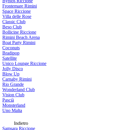
Byblos Riccione
Frontemare Rimini
Space Riccione
Villa delle Rose
Classic Club
Beso Club
Bollicine Riccione
Rimini Beach Arena
Boat Party Rimini
Coconuts
Bradipop
Satellite
Unico Lounge Riccione
Jolly Disco
Blow Up
Carnaby Rimini
Rio Grande
Wonderland Club
Vision Club
Pascià
Monsterland
Uno Malta
Indietro
Samsara Riccione