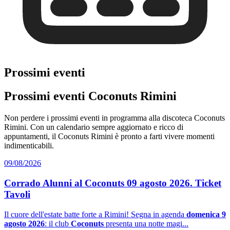
Prossimi eventi
Prossimi eventi Coconuts Rimini
Non perdere i prossimi eventi in programma alla discoteca Coconuts
Rimini. Con un calendario sempre aggiornato e ricco di
appuntamenti, il Coconuts Rimini è pronto a farti vivere momenti
indimenticabili.
09/08/2026
Corrado Alunni al Coconuts 09 agosto 2026. Ticket
Tavoli
Il cuore dell'estate batte forte a Rimini! Segna in agenda
domenica 9
agosto 2026
: il club
Coconuts
presenta una notte magi...