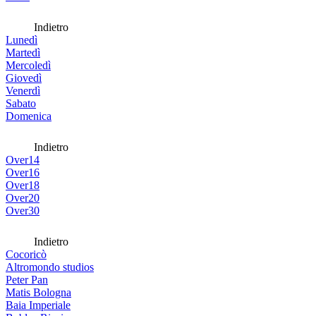
Indietro
Lunedì
Martedì
Mercoledì
Giovedì
Venerdì
Sabato
Domenica
Indietro
Over14
Over16
Over18
Over20
Over30
Indietro
Cocoricò
Altromondo studios
Peter Pan
Matis Bologna
Baia Imperiale