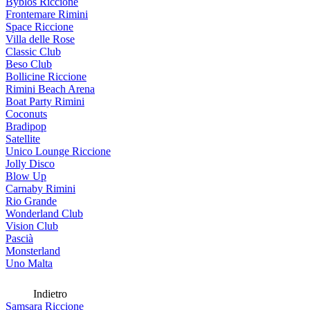
Byblos Riccione
Frontemare Rimini
Space Riccione
Villa delle Rose
Classic Club
Beso Club
Bollicine Riccione
Rimini Beach Arena
Boat Party Rimini
Coconuts
Bradipop
Satellite
Unico Lounge Riccione
Jolly Disco
Blow Up
Carnaby Rimini
Rio Grande
Wonderland Club
Vision Club
Pascià
Monsterland
Uno Malta
Indietro
Samsara Riccione