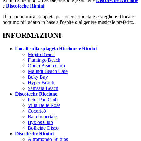
Rimini sulle migliori
serate
,
eventi
e
feste
nelle
Discoteche Riccione
e
Discoteche Rimini
.
Una panoramica completa per potersi orientare e scegliere il locale
notturno più adatto in base all'ospite o al genere musicale preferito.
INFORMAZIONI
Locali sulla spiaggia Riccione e Rimini
Mojito Beach
Flamingo Beach
Opera Beach Club
Malindi Beach Cafe
Beky Bay
Hyper Beach
Samsara Beach
Discoteche Riccione
Peter Pan Club
Villa Delle Rose
Cocoricò
Baia Imperiale
Byblos Club
Bollicine Disco
Discoteche Rimini
Altromondo Studios