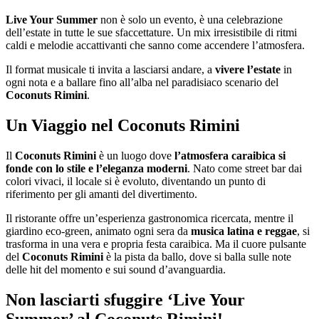
Live Your Summer
non è solo un evento, è una celebrazione
dell’estate in tutte le sue sfaccettature. Un mix irresistibile di ritmi
caldi e melodie accattivanti che sanno come accendere l’atmosfera.
Il format musicale ti invita a lasciarsi andare, a
vivere l’estate
in
ogni nota e a ballare fino all’alba nel paradisiaco scenario del
Coconuts Rimini
.
Un Viaggio nel Coconuts Rimini
Il
Coconuts Rimini
è un luogo dove
l’atmosfera caraibica si
fonde con lo stile e l’eleganza moderni
. Nato come street bar dai
colori vivaci, il locale si è evoluto, diventando un punto di
riferimento per gli amanti del divertimento.
Il ristorante offre un’esperienza gastronomica ricercata, mentre il
giardino eco-green, animato ogni sera da
musica latina e reggae
, si
trasforma in una vera e propria festa caraibica. Ma il cuore pulsante
del
Coconuts Rimini
è la pista da ballo, dove si balla sulle note
delle hit del momento e sui sound d’avanguardia.
Non lasciarti sfuggire ‘Live Your
Summer’ al Coconuts Rimini!