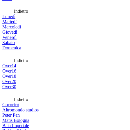
Indietro
Lunedì
Martedì
Mercoledì
Giovedì
Venerdì
Sabato
Domenica
Indietro
Over14
Over16
Over18
Over20
Over30
Indietro
Cocoricò
Altromondo studios
Peter Pan
Matis Bologna
Baia Imperiale