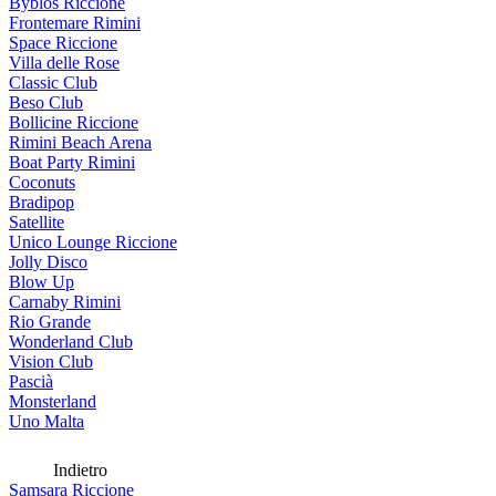
Byblos Riccione
Frontemare Rimini
Space Riccione
Villa delle Rose
Classic Club
Beso Club
Bollicine Riccione
Rimini Beach Arena
Boat Party Rimini
Coconuts
Bradipop
Satellite
Unico Lounge Riccione
Jolly Disco
Blow Up
Carnaby Rimini
Rio Grande
Wonderland Club
Vision Club
Pascià
Monsterland
Uno Malta
Indietro
Samsara Riccione